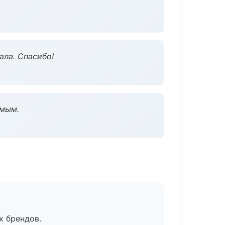
ала. Спасибо!
омым.
х брендов.