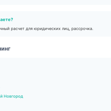
маете?
ичный расчет для юридических лиц, рассрочка.
нинг
ь
ий Новгород