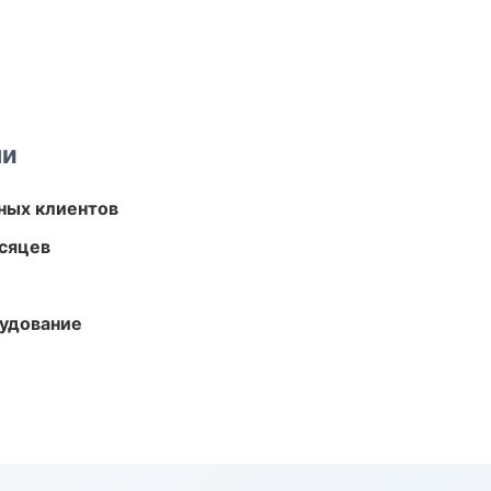
ми
ных клиентов
есяцев
удование