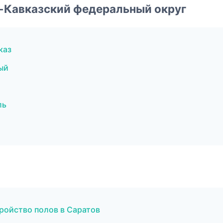
о-Кавказский федеральный округ
каз
ый
ль
ройство полов в Саратов