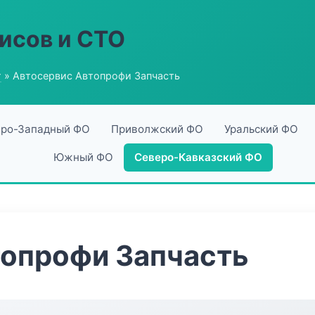
исов и СТО
г
» Автосервис Автопрофи Запчасть
ро-Западный ФО
Приволжский ФО
Уральский ФО
Южный ФО
Северо-Кавказский ФО
топрофи Запчасть