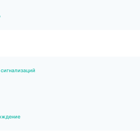
р
 сигнализаций
ождение