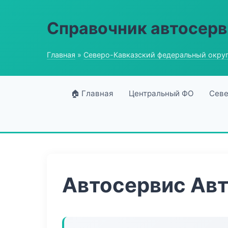
Справочник автосерв
Главная
»
Северо-Кавказский федеральный окру
🏠 Главная
Центральный ФО
Севе
Автосервис Ав