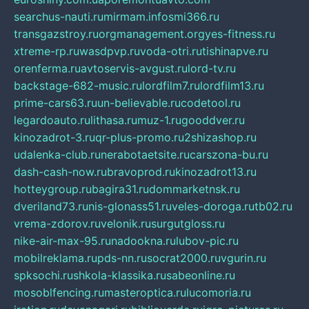
searchus-nauti.ru
mirmam.info
smi366.ru
transgazstroy.ru
orgmanagement.org
yes-fitness.ru
xtreme-rp.ru
wasdpvp.ru
voda-otri.ru
tishinapve.ru
orenferma.ru
avtoservis-avgust.ru
lord-tv.ru
backstage-682-music.ru
lordfilm7.ru
lordfilm13.ru
prime-cars63.ru
un-believable.ru
codetool.ru
legardoauto.ru
lithasa.ru
muz-1.ru
gooddver.ru
kinozadrot-3.ru
qr-plus-promo.ru
2shizashop.ru
udalenka-club.ru
nerabotaetsite.ru
carszona-bu.ru
dash-cash-now.ru
bravoprod.ru
kinozadrot13.ru
hotteygroup.ru
bagira31.ru
dommarketnsk.ru
dveriland73.ru
nis-glonass51.ru
veles-doroga.ru
tb02.ru
vrema-zdorov.ru
velonik.ru
surgutgloss.ru
nike-air-max-95.ru
nadookna.ru
lubov-pic.ru
mobilreklama.ru
pds-nn.ru
socrat2000.ru
vgurin.ru
spksochi.ru
shkola-klassika.ru
sabeonline.ru
mosoblfencing.ru
masteroptica.ru
lucomoria.ru