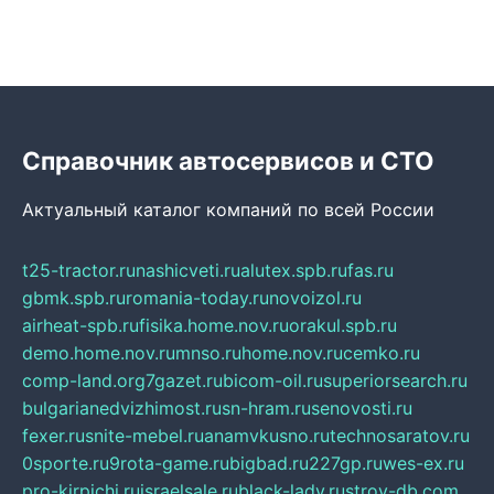
Справочник автосервисов и СТО
Актуальный каталог компаний по всей России
t25-tractor.ru
nashicveti.ru
alutex.spb.ru
fas.ru
gbmk.spb.ru
romania-today.ru
novoizol.ru
airheat-spb.ru
fisika.home.nov.ru
orakul.spb.ru
demo.home.nov.ru
mnso.ru
home.nov.ru
cemko.ru
comp-land.org
7gazet.ru
bicom-oil.ru
superiorsearch.ru
bulgarianedvizhimost.ru
sn-hram.ru
senovosti.ru
fexer.ru
snite-mebel.ru
anamvkusno.ru
technosaratov.ru
0sporte.ru
9rota-game.ru
bigbad.ru
227gp.ru
wes-ex.ru
pro-kirpichi.ru
israelsale.ru
black-lady.ru
stroy-db.com