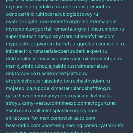
mynances.org
ladalike.ru
zozor.ru
dvigremont.ru
odnokartinki.ru
htccare.ru
blogizotovoy.ru
oysters-digital.ru
o-remonte.org
remontdoma.com
myremont.org
portal-remonta.org
vyitikho.ru
mirjon.ru
superdeutsch.ru
mycrazystars.ru
filosofyfree.com
mypetslife.org
warren-buffett.org
greleon.com
sp-or.ru
infoelectrik.ru
materialexpert.ru
detkiexpert.ru
doktorvilechit.ru
vsesvoimirykami.ru
instrumentgid.ru
manikjurinfo.ru
hozjajkainfo.ru
stroimaterials.ru
doktoradvice.ru
selskoehozjajstvo.ru
otopleniehouse.ru
justinterior.ru
chastnyjdom.ru
mojateplica.ru
podelkimaster.ru
landshaftblog.ru
garazhov.com
monamy.net
stroysnami.kz
lcna.kz
stroyu.kz
my-vesta.com
timeszp.com
avtoguru.net
zsmh.com.ua
allcelebsplasticsurgery.com
all-tattoos-for-men.com
poisk-auto.com
best-radio.com.ua
ost-engineering.com
kuryatnik.info
euroshiny.com.ua
poremontuavto.com