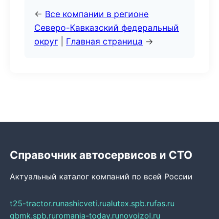
←
Все компании в регионе
Северо-Кавказский федеральный
округ
|
Главная страница
→
Справочник автосервисов и СТО
Актуальный каталог компаний по всей России
t25-tractor.ru
nashicveti.ru
alutex.spb.ru
fas.ru
gbmk.spb.ru
romania-today.ru
novoizol.ru