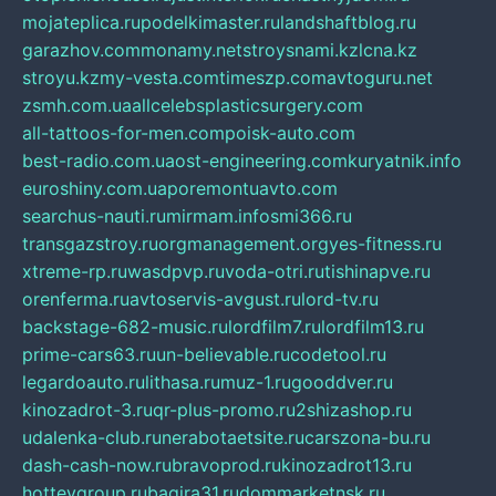
mojateplica.ru
podelkimaster.ru
landshaftblog.ru
garazhov.com
monamy.net
stroysnami.kz
lcna.kz
stroyu.kz
my-vesta.com
timeszp.com
avtoguru.net
zsmh.com.ua
allcelebsplasticsurgery.com
all-tattoos-for-men.com
poisk-auto.com
best-radio.com.ua
ost-engineering.com
kuryatnik.info
euroshiny.com.ua
poremontuavto.com
searchus-nauti.ru
mirmam.info
smi366.ru
transgazstroy.ru
orgmanagement.org
yes-fitness.ru
xtreme-rp.ru
wasdpvp.ru
voda-otri.ru
tishinapve.ru
orenferma.ru
avtoservis-avgust.ru
lord-tv.ru
backstage-682-music.ru
lordfilm7.ru
lordfilm13.ru
prime-cars63.ru
un-believable.ru
codetool.ru
legardoauto.ru
lithasa.ru
muz-1.ru
gooddver.ru
kinozadrot-3.ru
qr-plus-promo.ru
2shizashop.ru
udalenka-club.ru
nerabotaetsite.ru
carszona-bu.ru
dash-cash-now.ru
bravoprod.ru
kinozadrot13.ru
hotteygroup.ru
bagira31.ru
dommarketnsk.ru