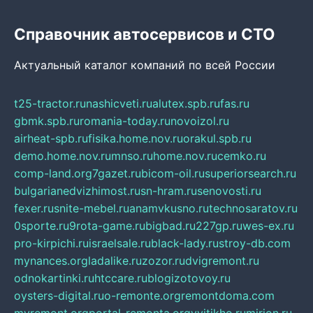
Справочник автосервисов и СТО
Актуальный каталог компаний по всей России
t25-tractor.ru
nashicveti.ru
alutex.spb.ru
fas.ru
gbmk.spb.ru
romania-today.ru
novoizol.ru
airheat-spb.ru
fisika.home.nov.ru
orakul.spb.ru
demo.home.nov.ru
mnso.ru
home.nov.ru
cemko.ru
comp-land.org
7gazet.ru
bicom-oil.ru
superiorsearch.ru
bulgarianedvizhimost.ru
sn-hram.ru
senovosti.ru
fexer.ru
snite-mebel.ru
anamvkusno.ru
technosaratov.ru
0sporte.ru
9rota-game.ru
bigbad.ru
227gp.ru
wes-ex.ru
pro-kirpichi.ru
israelsale.ru
black-lady.ru
stroy-db.com
mynances.org
ladalike.ru
zozor.ru
dvigremont.ru
odnokartinki.ru
htccare.ru
blogizotovoy.ru
oysters-digital.ru
o-remonte.org
remontdoma.com