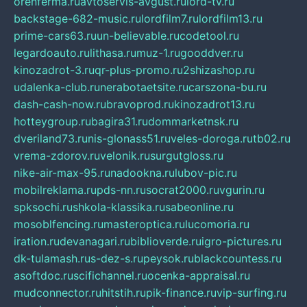
orenferma.ru
avtoservis-avgust.ru
lord-tv.ru
backstage-682-music.ru
lordfilm7.ru
lordfilm13.ru
prime-cars63.ru
un-believable.ru
codetool.ru
legardoauto.ru
lithasa.ru
muz-1.ru
gooddver.ru
kinozadrot-3.ru
qr-plus-promo.ru
2shizashop.ru
udalenka-club.ru
nerabotaetsite.ru
carszona-bu.ru
dash-cash-now.ru
bravoprod.ru
kinozadrot13.ru
hotteygroup.ru
bagira31.ru
dommarketnsk.ru
dveriland73.ru
nis-glonass51.ru
veles-doroga.ru
tb02.ru
vrema-zdorov.ru
velonik.ru
surgutgloss.ru
nike-air-max-95.ru
nadookna.ru
lubov-pic.ru
mobilreklama.ru
pds-nn.ru
socrat2000.ru
vgurin.ru
spksochi.ru
shkola-klassika.ru
sabeonline.ru
mosoblfencing.ru
masteroptica.ru
lucomoria.ru
iration.ru
devanagari.ru
biblioverde.ru
igro-pictures.ru
dk-tulamash.ru
s-dez-s.ru
peysok.ru
blackcountess.ru
asoftdoc.ru
scifichannel.ru
ocenka-appraisal.ru
mudconnector.ru
hitstih.ru
pik-finance.ru
vip-surfing.ru