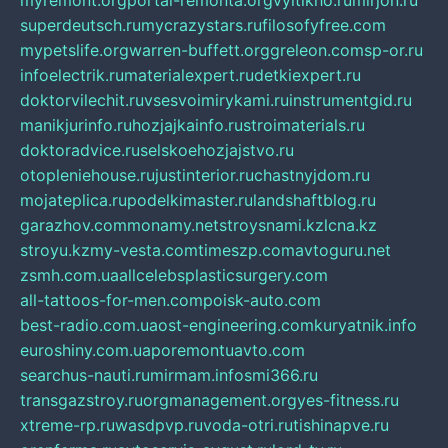
myremont.org
portal-remonta.org
vyitikho.ru
mirjon.ru
superdeutsch.ru
mycrazystars.ru
filosofyfree.com
mypetslife.org
warren-buffett.org
greleon.com
sp-or.ru
infoelectrik.ru
materialexpert.ru
detkiexpert.ru
doktorvilechit.ru
vsesvoimirykami.ru
instrumentgid.ru
manikjurinfo.ru
hozjajkainfo.ru
stroimaterials.ru
doktoradvice.ru
selskoehozjajstvo.ru
otopleniehouse.ru
justinterior.ru
chastnyjdom.ru
mojateplica.ru
podelkimaster.ru
landshaftblog.ru
garazhov.com
monamy.net
stroysnami.kz
lcna.kz
stroyu.kz
my-vesta.com
timeszp.com
avtoguru.net
zsmh.com.ua
allcelebsplasticsurgery.com
all-tattoos-for-men.com
poisk-auto.com
best-radio.com.ua
ost-engineering.com
kuryatnik.info
euroshiny.com.ua
poremontuavto.com
searchus-nauti.ru
mirmam.info
smi366.ru
transgazstroy.ru
orgmanagement.org
yes-fitness.ru
xtreme-rp.ru
wasdpvp.ru
voda-otri.ru
tishinapve.ru