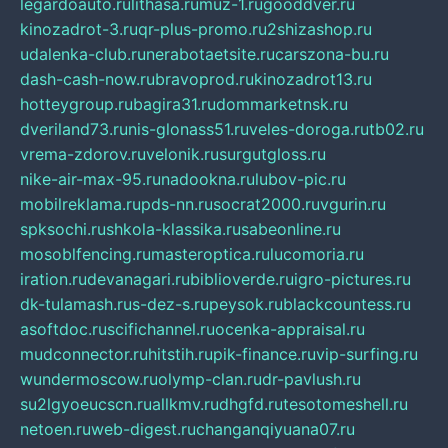
legardoauto.ru
lithasa.ru
muz-1.ru
gooddver.ru
kinozadrot-3.ru
qr-plus-promo.ru
2shizashop.ru
udalenka-club.ru
nerabotaetsite.ru
carszona-bu.ru
dash-cash-now.ru
bravoprod.ru
kinozadrot13.ru
hotteygroup.ru
bagira31.ru
dommarketnsk.ru
dveriland73.ru
nis-glonass51.ru
veles-doroga.ru
tb02.ru
vrema-zdorov.ru
velonik.ru
surgutgloss.ru
nike-air-max-95.ru
nadookna.ru
lubov-pic.ru
mobilreklama.ru
pds-nn.ru
socrat2000.ru
vgurin.ru
spksochi.ru
shkola-klassika.ru
sabeonline.ru
mosoblfencing.ru
masteroptica.ru
lucomoria.ru
iration.ru
devanagari.ru
biblioverde.ru
igro-pictures.ru
dk-tulamash.ru
s-dez-s.ru
peysok.ru
blackcountess.ru
asoftdoc.ru
scifichannel.ru
ocenka-appraisal.ru
mudconnector.ru
hitstih.ru
pik-finance.ru
vip-surfing.ru
wundermoscow.ru
olymp-clan.ru
dr-pavlush.ru
su2lgyoeucscn.ru
allkmv.ru
dhgfd.ru
tesotomeshell.ru
netoen.ru
web-digest.ru
changanqiyuana07.ru