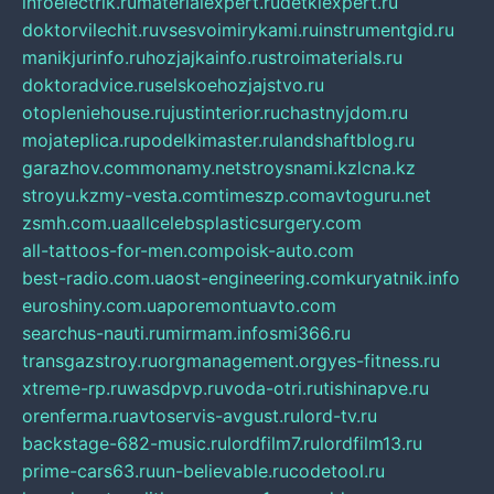
infoelectrik.ru
materialexpert.ru
detkiexpert.ru
doktorvilechit.ru
vsesvoimirykami.ru
instrumentgid.ru
manikjurinfo.ru
hozjajkainfo.ru
stroimaterials.ru
doktoradvice.ru
selskoehozjajstvo.ru
otopleniehouse.ru
justinterior.ru
chastnyjdom.ru
mojateplica.ru
podelkimaster.ru
landshaftblog.ru
garazhov.com
monamy.net
stroysnami.kz
lcna.kz
stroyu.kz
my-vesta.com
timeszp.com
avtoguru.net
zsmh.com.ua
allcelebsplasticsurgery.com
all-tattoos-for-men.com
poisk-auto.com
best-radio.com.ua
ost-engineering.com
kuryatnik.info
euroshiny.com.ua
poremontuavto.com
searchus-nauti.ru
mirmam.info
smi366.ru
transgazstroy.ru
orgmanagement.org
yes-fitness.ru
xtreme-rp.ru
wasdpvp.ru
voda-otri.ru
tishinapve.ru
orenferma.ru
avtoservis-avgust.ru
lord-tv.ru
backstage-682-music.ru
lordfilm7.ru
lordfilm13.ru
prime-cars63.ru
un-believable.ru
codetool.ru