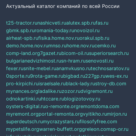
Актуальный каталог компаний по всей России
t25-tractor.ru
nashicveti.ru
alutex.spb.ru
fas.ru
gbmk.spb.ru
romania-today.ru
novoizol.ru
airheat-spb.ru
fisika.home.nov.ru
orakul.spb.ru
demo.home.nov.ru
mnso.ru
home.nov.ru
cemko.ru
comp-land.org
7gazet.ru
bicom-oil.ru
superiorsearch.ru
bulgarianedvizhimost.ru
sn-hram.ru
senovosti.ru
fexer.ru
snite-mebel.ru
anamvkusno.ru
technosaratov.ru
0sporte.ru
9rota-game.ru
bigbad.ru
227gp.ru
wes-ex.ru
pro-kirpichi.ru
israelsale.ru
black-lady.ru
stroy-db.com
mynances.org
ladalike.ru
zozor.ru
dvigremont.ru
odnokartinki.ru
htccare.ru
blogizotovoy.ru
oysters-digital.ru
o-remonte.org
remontdoma.com
myremont.org
portal-remonta.org
vyitikho.ru
mirjon.ru
superdeutsch.ru
mycrazystars.ru
filosofyfree.com
mypetslife.org
warren-buffett.org
greleon.com
sp-or.ru