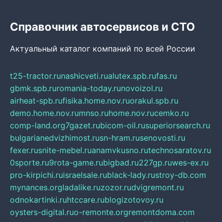
Справочник автосервисов и СТО
Актуальный каталог компаний по всей России
t25-tractor.ru
nashicveti.ru
alutex.spb.ru
fas.ru
gbmk.spb.ru
romania-today.ru
novoizol.ru
airheat-spb.ru
fisika.home.nov.ru
orakul.spb.ru
demo.home.nov.ru
mnso.ru
home.nov.ru
cemko.ru
comp-land.org
7gazet.ru
bicom-oil.ru
superiorsearch.ru
bulgarianedvizhimost.ru
sn-hram.ru
senovosti.ru
fexer.ru
snite-mebel.ru
anamvkusno.ru
technosaratov.ru
0sporte.ru
9rota-game.ru
bigbad.ru
227gp.ru
wes-ex.ru
pro-kirpichi.ru
israelsale.ru
black-lady.ru
stroy-db.com
mynances.org
ladalike.ru
zozor.ru
dvigremont.ru
odnokartinki.ru
htccare.ru
blogizotovoy.ru
oysters-digital.ru
o-remonte.org
remontdoma.com