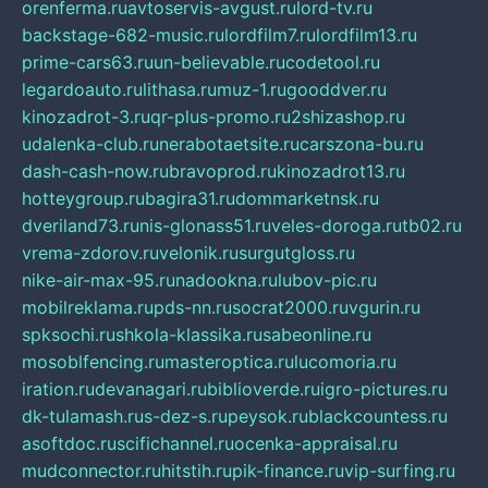
orenferma.ru
avtoservis-avgust.ru
lord-tv.ru
backstage-682-music.ru
lordfilm7.ru
lordfilm13.ru
prime-cars63.ru
un-believable.ru
codetool.ru
legardoauto.ru
lithasa.ru
muz-1.ru
gooddver.ru
kinozadrot-3.ru
qr-plus-promo.ru
2shizashop.ru
udalenka-club.ru
nerabotaetsite.ru
carszona-bu.ru
dash-cash-now.ru
bravoprod.ru
kinozadrot13.ru
hotteygroup.ru
bagira31.ru
dommarketnsk.ru
dveriland73.ru
nis-glonass51.ru
veles-doroga.ru
tb02.ru
vrema-zdorov.ru
velonik.ru
surgutgloss.ru
nike-air-max-95.ru
nadookna.ru
lubov-pic.ru
mobilreklama.ru
pds-nn.ru
socrat2000.ru
vgurin.ru
spksochi.ru
shkola-klassika.ru
sabeonline.ru
mosoblfencing.ru
masteroptica.ru
lucomoria.ru
iration.ru
devanagari.ru
biblioverde.ru
igro-pictures.ru
dk-tulamash.ru
s-dez-s.ru
peysok.ru
blackcountess.ru
asoftdoc.ru
scifichannel.ru
ocenka-appraisal.ru
mudconnector.ru
hitstih.ru
pik-finance.ru
vip-surfing.ru