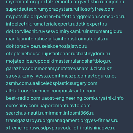
myremont.org
portal-remonta.org
vyitikho.ru
mirjon.ru
superdeutsch.ru
mycrazystars.ru
filosofyfree.com
mypetslife.org
warren-buffett.org
greleon.com
sp-or.ru
infoelectrik.ru
materialexpert.ru
detkiexpert.ru
doktorvilechit.ru
vsesvoimirykami.ru
instrumentgid.ru
manikjurinfo.ru
hozjajkainfo.ru
stroimaterials.ru
doktoradvice.ru
selskoehozjajstvo.ru
otopleniehouse.ru
justinterior.ru
chastnyjdom.ru
mojateplica.ru
podelkimaster.ru
landshaftblog.ru
garazhov.com
monamy.net
stroysnami.kz
lcna.kz
stroyu.kz
my-vesta.com
timeszp.com
avtoguru.net
zsmh.com.ua
allcelebsplasticsurgery.com
all-tattoos-for-men.com
poisk-auto.com
best-radio.com.ua
ost-engineering.com
kuryatnik.info
euroshiny.com.ua
poremontuavto.com
searchus-nauti.ru
mirmam.info
smi366.ru
transgazstroy.ru
orgmanagement.org
yes-fitness.ru
xtreme-rp.ru
wasdpvp.ru
voda-otri.ru
tishinapve.ru