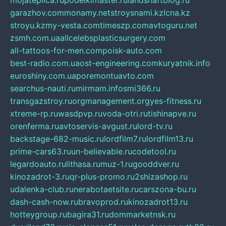
mojateplica.ru
podelkimaster.ru
landshaftblog.ru
garazhov.com
monamy.net
stroysnami.kz
lcna.kz
stroyu.kz
my-vesta.com
timeszp.com
avtoguru.net
zsmh.com.ua
allcelebsplasticsurgery.com
all-tattoos-for-men.com
poisk-auto.com
best-radio.com.ua
ost-engineering.com
kuryatnik.info
euroshiny.com.ua
poremontuavto.com
searchus-nauti.ru
mirmam.info
smi366.ru
transgazstroy.ru
orgmanagement.org
yes-fitness.ru
xtreme-rp.ru
wasdpvp.ru
voda-otri.ru
tishinapve.ru
orenferma.ru
avtoservis-avgust.ru
lord-tv.ru
backstage-682-music.ru
lordfilm7.ru
lordfilm13.ru
prime-cars63.ru
un-believable.ru
codetool.ru
legardoauto.ru
lithasa.ru
muz-1.ru
gooddver.ru
kinozadrot-3.ru
qr-plus-promo.ru
2shizashop.ru
udalenka-club.ru
nerabotaetsite.ru
carszona-bu.ru
dash-cash-now.ru
bravoprod.ru
kinozadrot13.ru
hotteygroup.ru
bagira31.ru
dommarketnsk.ru