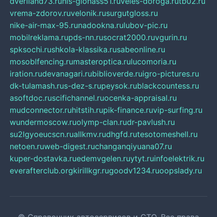
dveriland73.ru
nis-glonass51.ru
veles-doroga.ru
tb02.ru
vrema-zdorov.ru
velonik.ru
surgutgloss.ru
nike-air-max-95.ru
nadookna.ru
lubov-pic.ru
mobilreklama.ru
pds-nn.ru
socrat2000.ru
vgurin.ru
spksochi.ru
shkola-klassika.ru
sabeonline.ru
mosoblfencing.ru
masteroptica.ru
lucomoria.ru
iration.ru
devanagari.ru
biblioverde.ru
igro-pictures.ru
dk-tulamash.ru
s-dez-s.ru
peysok.ru
blackcountess.ru
asoftdoc.ru
scifichannel.ru
ocenka-appraisal.ru
mudconnector.ru
hitstih.ru
pik-finance.ru
vip-surfing.ru
wundermoscow.ru
olymp-clan.ru
dr-pavlush.ru
su2lgyoeucscn.ru
allkmv.ru
dhgfd.ru
tesotomeshell.ru
netoen.ru
web-digest.ru
changanqiyuana07.ru
kuper-dostavka.ru
edemvgelen.ru
ytyt.ru
infoelektrik.ru
everafterclub.org
kirillkgr.ru
goodv1234.ru
oopslady.ru