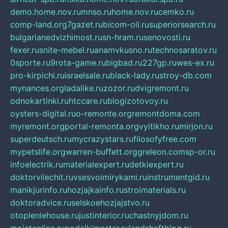
demo.home.nov.ru
mnso.ru
home.nov.ru
cemko.ru
comp-land.org
7gazet.ru
bicom-oil.ru
superiorsearch.ru
bulgarianedvizhimost.ru
sn-hram.ru
senovosti.ru
fexer.ru
snite-mebel.ru
anamvkusno.ru
technosaratov.ru
0sporte.ru
9rota-game.ru
bigbad.ru
227gp.ru
wes-ex.ru
pro-kirpichi.ru
israelsale.ru
black-lady.ru
stroy-db.com
mynances.org
ladalike.ru
zozor.ru
dvigremont.ru
odnokartinki.ru
htccare.ru
blogizotovoy.ru
oysters-digital.ru
o-remonte.org
remontdoma.com
myremont.org
portal-remonta.org
vyitikho.ru
mirjon.ru
superdeutsch.ru
mycrazystars.ru
filosofyfree.com
mypetslife.org
warren-buffett.org
greleon.com
sp-or.ru
infoelectrik.ru
materialexpert.ru
detkiexpert.ru
doktorvilechit.ru
vsesvoimirykami.ru
instrumentgid.ru
manikjurinfo.ru
hozjajkainfo.ru
stroimaterials.ru
doktoradvice.ru
selskoehozjajstvo.ru
otopleniehouse.ru
justinterior.ru
chastnyjdom.ru