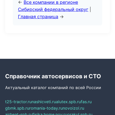
←
Все компании в регионе
Сибирский федеральный округ
|
Главная страница
→
Справочник автосервисов и СТО
Актуальный каталог компаний по всей России
t25-tractor.ru
nashicveti.ru
alutex.spb.ru
fas.ru
gbmk.spb.ru
romania-today.ru
novoizol.ru
airheat-spb.ru
fisika.home.nov.ru
orakul.spb.ru