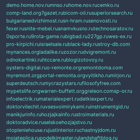
demo.home.nov.ru
mnso.ru
home.nov.ru
cemko.ru
comp-land.org
7gazet.ru
bicom-oil.ru
superiorsearch.ru
bulgarianedvizhimost.ru
sn-hram.ru
senovosti.ru
fexer.ru
snite-mebel.ru
anamvkusno.ru
technosaratov.ru
0sporte.ru
9rota-game.ru
bigbad.ru
227gp.ru
wes-ex.ru
pro-kirpichi.ru
israelsale.ru
black-lady.ru
stroy-db.com
mynances.org
ladalike.ru
zozor.ru
dvigremont.ru
odnokartinki.ru
htccare.ru
blogizotovoy.ru
oysters-digital.ru
o-remonte.org
remontdoma.com
myremont.org
portal-remonta.org
vyitikho.ru
mirjon.ru
superdeutsch.ru
mycrazystars.ru
filosofyfree.com
mypetslife.org
warren-buffett.org
greleon.com
sp-or.ru
infoelectrik.ru
materialexpert.ru
detkiexpert.ru
doktorvilechit.ru
vsesvoimirykami.ru
instrumentgid.ru
manikjurinfo.ru
hozjajkainfo.ru
stroimaterials.ru
doktoradvice.ru
selskoehozjajstvo.ru
otopleniehouse.ru
justinterior.ru
chastnyjdom.ru
mojateplica.ru
podelkimaster.ru
landshaftblog.ru