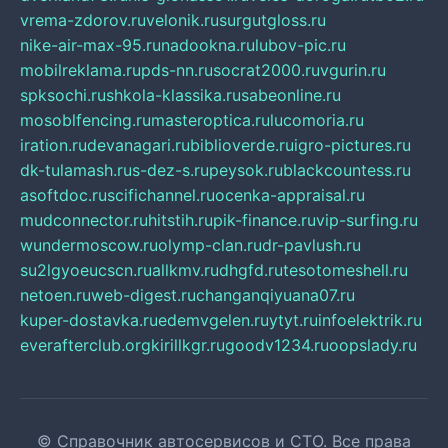
vrema-zdorov.ru
velonik.ru
surgutgloss.ru
nike-air-max-95.ru
nadookna.ru
lubov-pic.ru
mobilreklama.ru
pds-nn.ru
socrat2000.ru
vgurin.ru
spksochi.ru
shkola-klassika.ru
sabeonline.ru
mosoblfencing.ru
masteroptica.ru
lucomoria.ru
iration.ru
devanagari.ru
biblioverde.ru
igro-pictures.ru
dk-tulamash.ru
s-dez-s.ru
peysok.ru
blackcountess.ru
asoftdoc.ru
scifichannel.ru
ocenka-appraisal.ru
mudconnector.ru
hitstih.ru
pik-finance.ru
vip-surfing.ru
wundermoscow.ru
olymp-clan.ru
dr-pavlush.ru
su2lgyoeucscn.ru
allkmv.ru
dhgfd.ru
tesotomeshell.ru
netoen.ru
web-digest.ru
changanqiyuana07.ru
kuper-dostavka.ru
edemvgelen.ru
ytyt.ru
infoelektrik.ru
everafterclub.org
kirillkgr.ru
goodv1234.ru
oopslady.ru
© Справочник автосервисов и СТО. Все права