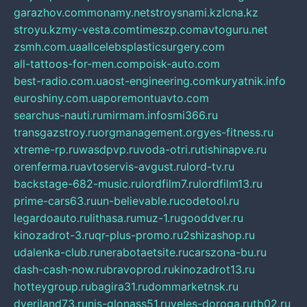
garazhov.com
monamy.net
stroysnami.kz
lcna.kz
stroyu.kz
my-vesta.com
timeszp.com
avtoguru.net
zsmh.com.ua
allcelebsplasticsurgery.com
all-tattoos-for-men.com
poisk-auto.com
best-radio.com.ua
ost-engineering.com
kuryatnik.info
euroshiny.com.ua
poremontuavto.com
searchus-nauti.ru
mirmam.info
smi366.ru
transgazstroy.ru
orgmanagement.org
yes-fitness.ru
xtreme-rp.ru
wasdpvp.ru
voda-otri.ru
tishinapve.ru
orenferma.ru
avtoservis-avgust.ru
lord-tv.ru
backstage-682-music.ru
lordfilm7.ru
lordfilm13.ru
prime-cars63.ru
un-believable.ru
codetool.ru
legardoauto.ru
lithasa.ru
muz-1.ru
gooddver.ru
kinozadrot-3.ru
qr-plus-promo.ru
2shizashop.ru
udalenka-club.ru
nerabotaetsite.ru
carszona-bu.ru
dash-cash-now.ru
bravoprod.ru
kinozadrot13.ru
hotteygroup.ru
bagira31.ru
dommarketnsk.ru
dveriland73.ru
nis-glonass51.ru
veles-doroga.ru
tb02.ru