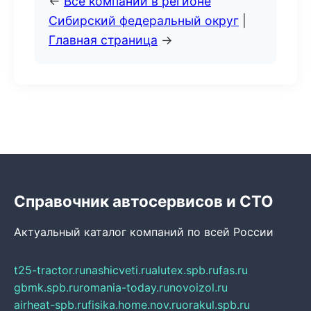
←
Все компании в регионе
Сибирский федеральный округ
|
Главная страница
→
Справочник автосервисов и СТО
Актуальный каталог компаний по всей России
t25-tractor.ru
nashicveti.ru
alutex.spb.ru
fas.ru
gbmk.spb.ru
romania-today.ru
novoizol.ru
airheat-spb.ru
fisika.home.nov.ru
orakul.spb.ru