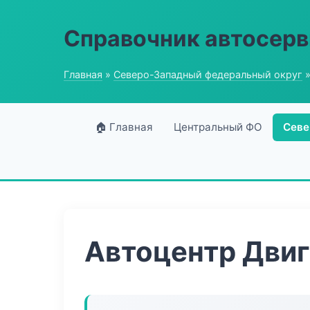
Справочник автосерв
Главная
»
Северо-Западный федеральный округ
»
🏠 Главная
Центральный ФО
Севе
Автоцентр Двиг