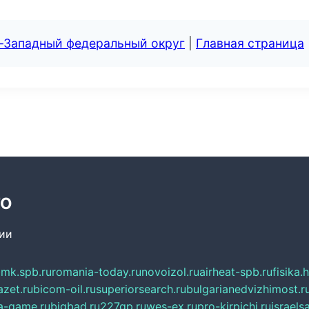
о-Западный федеральный округ
|
Главная страница
ТО
сии
mk.spb.ru
romania-today.ru
novoizol.ru
airheat-spb.ru
fisika.
azet.ru
bicom-oil.ru
superiorsearch.ru
bulgarianedvizhimost.r
a-game.ru
bigbad.ru
227gp.ru
wes-ex.ru
pro-kirpichi.ru
israelsa