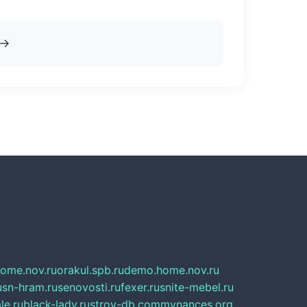
→
home.nov.ru
orakul.spb.ru
demo.home.nov.ru
u
sn-hram.ru
senovosti.ru
fexer.ru
snite-mebel.ru
le.ru
black-lady.ru
stroy-db.com
mynances.org