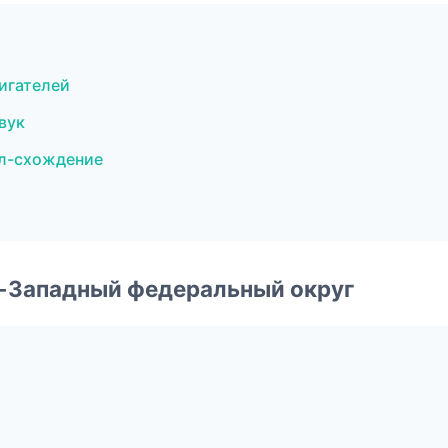
ж
игателей
вук
л-схождение
о-Западный федеральный округ