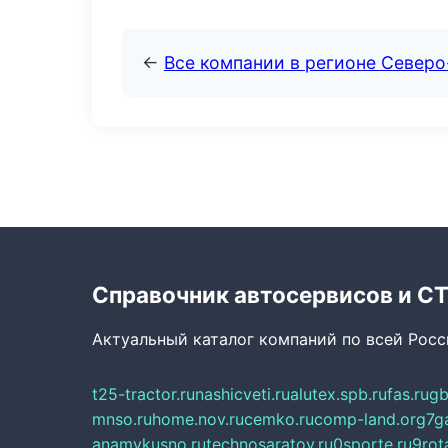
←
Все компании в регионе Север
Справочник автосервисов и С
Актуальный каталог компаний по всей Рос
t25-tractor.ru
nashicveti.ru
alutex.spb.ru
fas.ru
gb
mnso.ru
home.nov.ru
cemko.ru
comp-land.org
7g
anamvkusno.ru
technosaratov.ru
0sporte.ru
9rot