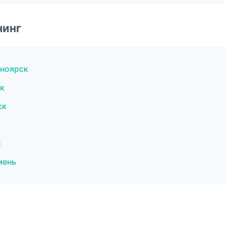
нинг
сноярск
к
ск
к
мень