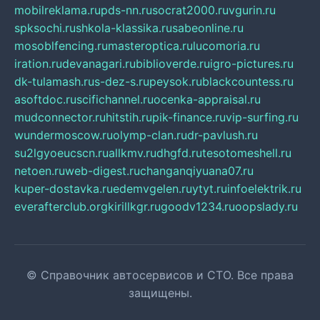
mobilreklama.ru
pds-nn.ru
socrat2000.ru
vgurin.ru
spksochi.ru
shkola-klassika.ru
sabeonline.ru
mosoblfencing.ru
masteroptica.ru
lucomoria.ru
iration.ru
devanagari.ru
biblioverde.ru
igro-pictures.ru
dk-tulamash.ru
s-dez-s.ru
peysok.ru
blackcountess.ru
asoftdoc.ru
scifichannel.ru
ocenka-appraisal.ru
mudconnector.ru
hitstih.ru
pik-finance.ru
vip-surfing.ru
wundermoscow.ru
olymp-clan.ru
dr-pavlush.ru
su2lgyoeucscn.ru
allkmv.ru
dhgfd.ru
tesotomeshell.ru
netoen.ru
web-digest.ru
changanqiyuana07.ru
kuper-dostavka.ru
edemvgelen.ru
ytyt.ru
infoelektrik.ru
everafterclub.org
kirillkgr.ru
goodv1234.ru
oopslady.ru
© Справочник автосервисов и СТО. Все права
защищены.