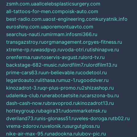
zsmh.com.ua
allcelebsplasticsurgery.com
all-tattoos-for-men.com
poisk-auto.com
best-radio.com.ua
ost-engineering.com
kuryatnik.info
euroshiny.com.ua
poremontuavto.com
searchus-nauti.ru
mirmam.info
smi366.ru
transgazstroy.ru
orgmanagement.org
yes-fitness.ru
xtreme-rp.ru
wasdpvp.ru
voda-otri.ru
tishinapve.ru
orenferma.ru
avtoservis-avgust.ru
lord-tv.ru
backstage-682-music.ru
lordfilm7.ru
lordfilm13.ru
prime-cars63.ru
un-believable.ru
codetool.ru
legardoauto.ru
lithasa.ru
muz-1.ru
gooddver.ru
kinozadrot-3.ru
qr-plus-promo.ru
2shizashop.ru
udalenka-club.ru
nerabotaetsite.ru
carszona-bu.ru
dash-cash-now.ru
bravoprod.ru
kinozadrot13.ru
hotteygroup.ru
bagira31.ru
dommarketnsk.ru
dveriland73.ru
nis-glonass51.ru
veles-doroga.ru
tb02.ru
vrema-zdorov.ru
velonik.ru
surgutgloss.ru
nike-air-max-95.ru
nadookna.ru
lubov-pic.ru