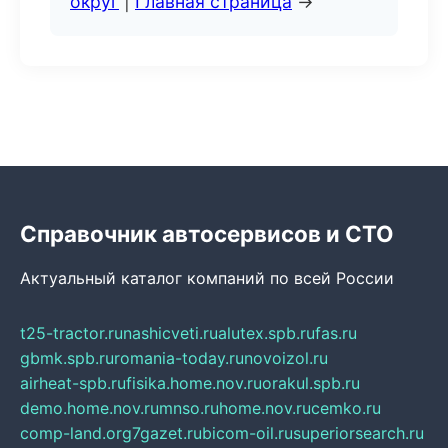
округ
|
Главная страница
→
Справочник автосервисов и СТО
Актуальный каталог компаний по всей России
t25-tractor.ru
nashicveti.ru
alutex.spb.ru
fas.ru
gbmk.spb.ru
romania-today.ru
novoizol.ru
airheat-spb.ru
fisika.home.nov.ru
orakul.spb.ru
demo.home.nov.ru
mnso.ru
home.nov.ru
cemko.ru
comp-land.org
7gazet.ru
bicom-oil.ru
superiorsearch.ru