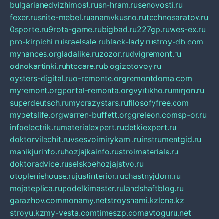
bulgarianedvizhimost.ru
sn-hram.ru
senovosti.ru
fexer.ru
snite-mebel.ru
anamvkusno.ru
technosaratov.ru
0sporte.ru
9rota-game.ru
bigbad.ru
227gp.ru
wes-ex.ru
pro-kirpichi.ru
israelsale.ru
black-lady.ru
stroy-db.com
mynances.org
ladalike.ru
zozor.ru
dvigremont.ru
odnokartinki.ru
htccare.ru
blogizotovoy.ru
oysters-digital.ru
o-remonte.org
remontdoma.com
myremont.org
portal-remonta.org
vyitikho.ru
mirjon.ru
superdeutsch.ru
mycrazystars.ru
filosofyfree.com
mypetslife.org
warren-buffett.org
greleon.com
sp-or.ru
infoelectrik.ru
materialexpert.ru
detkiexpert.ru
doktorvilechit.ru
vsesvoimirykami.ru
instrumentgid.ru
manikjurinfo.ru
hozjajkainfo.ru
stroimaterials.ru
doktoradvice.ru
selskoehozjajstvo.ru
otopleniehouse.ru
justinterior.ru
chastnyjdom.ru
mojateplica.ru
podelkimaster.ru
landshaftblog.ru
garazhov.com
monamy.net
stroysnami.kz
lcna.kz
stroyu.kz
my-vesta.com
timeszp.com
avtoguru.net