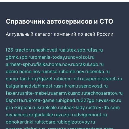
Справочник автосервисов и СТО
Актуальный каталог компаний по всей России
t25-tractor.ru
nashicveti.ru
alutex.spb.ru
fas.ru
gbmk.spb.ru
romania-today.ru
novoizol.ru
airheat-spb.ru
fisika.home.nov.ru
orakul.spb.ru
demo.home.nov.ru
mnso.ru
home.nov.ru
cemko.ru
comp-land.org
7gazet.ru
bicom-oil.ru
superiorsearch.ru
bulgarianedvizhimost.ru
sn-hram.ru
senovosti.ru
fexer.ru
snite-mebel.ru
anamvkusno.ru
technosaratov.ru
0sporte.ru
9rota-game.ru
bigbad.ru
227gp.ru
wes-ex.ru
pro-kirpichi.ru
israelsale.ru
black-lady.ru
stroy-db.com
mynances.org
ladalike.ru
zozor.ru
dvigremont.ru
odnokartinki.ru
htccare.ru
blogizotovoy.ru