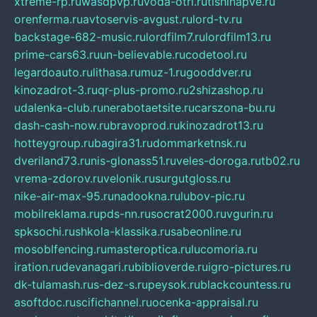
xtreme-rp.ru
wasdpvp.ru
voda-otri.ru
tishinapve.ru
orenferma.ru
avtoservis-avgust.ru
lord-tv.ru
backstage-682-music.ru
lordfilm7.ru
lordfilm13.ru
prime-cars63.ru
un-believable.ru
codetool.ru
legardoauto.ru
lithasa.ru
muz-1.ru
gooddver.ru
kinozadrot-3.ru
qr-plus-promo.ru
2shizashop.ru
udalenka-club.ru
nerabotaetsite.ru
carszona-bu.ru
dash-cash-now.ru
bravoprod.ru
kinozadrot13.ru
hotteygroup.ru
bagira31.ru
dommarketnsk.ru
dveriland73.ru
nis-glonass51.ru
veles-doroga.ru
tb02.ru
vrema-zdorov.ru
velonik.ru
surgutgloss.ru
nike-air-max-95.ru
nadookna.ru
lubov-pic.ru
mobilreklama.ru
pds-nn.ru
socrat2000.ru
vgurin.ru
spksochi.ru
shkola-klassika.ru
sabeonline.ru
mosoblfencing.ru
masteroptica.ru
lucomoria.ru
iration.ru
devanagari.ru
biblioverde.ru
igro-pictures.ru
dk-tulamash.ru
s-dez-s.ru
peysok.ru
blackcountess.ru
asoftdoc.ru
scifichannel.ru
ocenka-appraisal.ru