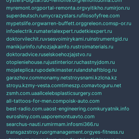
oysters-digital.ru
o-remonte.org
remontdoma.com
myremont.org
portal-remonta.org
vyitikho.ru
mirjon.ru
superdeutsch.ru
mycrazystars.ru
filosofyfree.com
mypetslife.org
warren-buffett.org
greleon.com
sp-or.ru
infoelectrik.ru
materialexpert.ru
detkiexpert.ru
doktorvilechit.ru
vsesvoimirykami.ru
instrumentgid.ru
manikjurinfo.ru
hozjajkainfo.ru
stroimaterials.ru
doktoradvice.ru
selskoehozjajstvo.ru
otopleniehouse.ru
justinterior.ru
chastnyjdom.ru
mojateplica.ru
podelkimaster.ru
landshaftblog.ru
garazhov.com
monamy.net
stroysnami.kz
lcna.kz
stroyu.kz
my-vesta.com
timeszp.com
avtoguru.net
zsmh.com.ua
allcelebsplasticsurgery.com
all-tattoos-for-men.com
poisk-auto.com
best-radio.com.ua
ost-engineering.com
kuryatnik.info
euroshiny.com.ua
poremontuavto.com
searchus-nauti.ru
mirmam.info
smi366.ru
transgazstroy.ru
orgmanagement.org
yes-fitness.ru