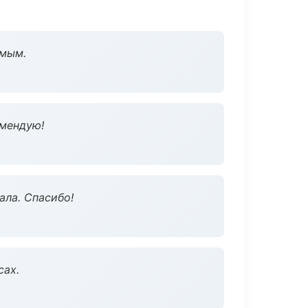
омым.
омендую!
ала. Спасибо!
сах.