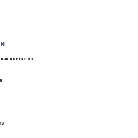
ми
ных клиентов
е
ти