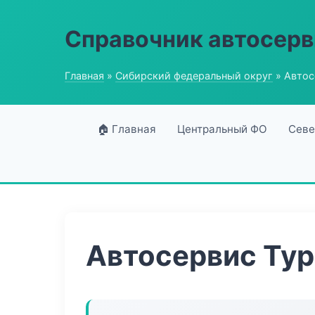
Справочник автосерв
Главная
»
Сибирский федеральный округ
» Автос
🏠 Главная
Центральный ФО
Севе
Автосервис Ту