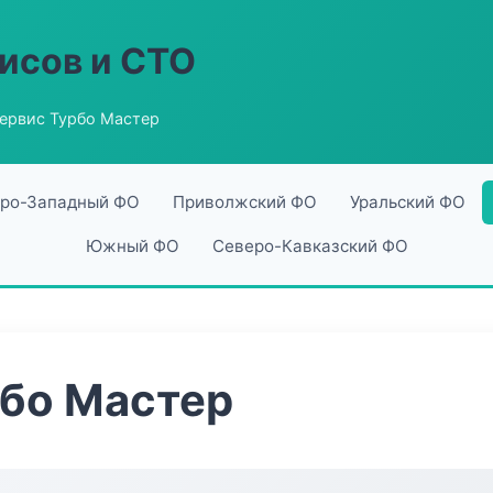
исов и СТО
ервис Турбо Мастер
ро-Западный ФО
Приволжский ФО
Уральский ФО
Южный ФО
Северо-Кавказский ФО
рбо Мастер