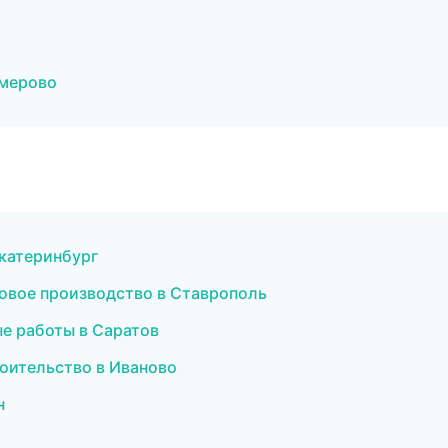
емерово
Екатеринбург
овое производство в Ставрополь
е работы в Саратов
оительство в Иваново
н