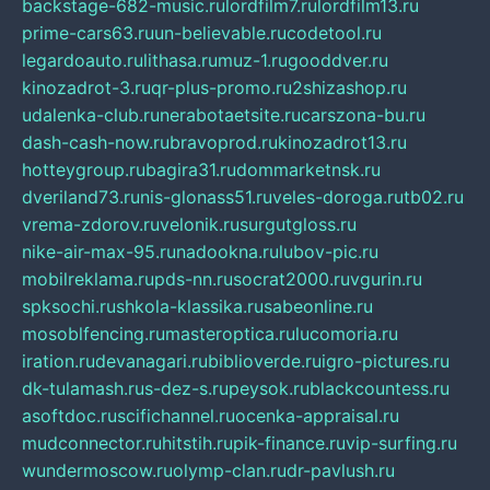
backstage-682-music.ru
lordfilm7.ru
lordfilm13.ru
prime-cars63.ru
un-believable.ru
codetool.ru
legardoauto.ru
lithasa.ru
muz-1.ru
gooddver.ru
kinozadrot-3.ru
qr-plus-promo.ru
2shizashop.ru
udalenka-club.ru
nerabotaetsite.ru
carszona-bu.ru
dash-cash-now.ru
bravoprod.ru
kinozadrot13.ru
hotteygroup.ru
bagira31.ru
dommarketnsk.ru
dveriland73.ru
nis-glonass51.ru
veles-doroga.ru
tb02.ru
vrema-zdorov.ru
velonik.ru
surgutgloss.ru
nike-air-max-95.ru
nadookna.ru
lubov-pic.ru
mobilreklama.ru
pds-nn.ru
socrat2000.ru
vgurin.ru
spksochi.ru
shkola-klassika.ru
sabeonline.ru
mosoblfencing.ru
masteroptica.ru
lucomoria.ru
iration.ru
devanagari.ru
biblioverde.ru
igro-pictures.ru
dk-tulamash.ru
s-dez-s.ru
peysok.ru
blackcountess.ru
asoftdoc.ru
scifichannel.ru
ocenka-appraisal.ru
mudconnector.ru
hitstih.ru
pik-finance.ru
vip-surfing.ru
wundermoscow.ru
olymp-clan.ru
dr-pavlush.ru