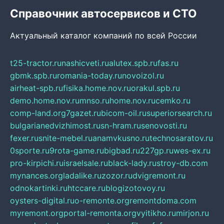
Справочник автосервисов и СТО
Актуальный каталог компаний по всей России
t25-tractor.ru
nashicveti.ru
alutex.spb.ru
fas.ru
gbmk.spb.ru
romania-today.ru
novoizol.ru
airheat-spb.ru
fisika.home.nov.ru
orakul.spb.ru
demo.home.nov.ru
mnso.ru
home.nov.ru
cemko.ru
comp-land.org
7gazet.ru
bicom-oil.ru
superiorsearch.ru
bulgarianedvizhimost.ru
sn-hram.ru
senovosti.ru
fexer.ru
snite-mebel.ru
anamvkusno.ru
technosaratov.ru
0sporte.ru
9rota-game.ru
bigbad.ru
227gp.ru
wes-ex.ru
pro-kirpichi.ru
israelsale.ru
black-lady.ru
stroy-db.com
mynances.org
ladalike.ru
zozor.ru
dvigremont.ru
odnokartinki.ru
htccare.ru
blogizotovoy.ru
oysters-digital.ru
o-remonte.org
remontdoma.com
myremont.org
portal-remonta.org
vyitikho.ru
mirjon.ru