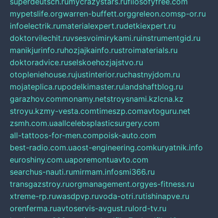
superdeutsch.ru
mycrazystars.ru
filosofyfree.com
mypetslife.org
warren-buffett.org
greleon.com
sp-or.ru
infoelectrik.ru
materialexpert.ru
detkiexpert.ru
doktorvilechit.ru
vsesvoimirykami.ru
instrumentgid.ru
manikjurinfo.ru
hozjajkainfo.ru
stroimaterials.ru
doktoradvice.ru
selskoehozjajstvo.ru
otopleniehouse.ru
justinterior.ru
chastnyjdom.ru
mojateplica.ru
podelkimaster.ru
landshaftblog.ru
garazhov.com
monamy.net
stroysnami.kz
lcna.kz
stroyu.kz
my-vesta.com
timeszp.com
avtoguru.net
zsmh.com.ua
allcelebsplasticsurgery.com
all-tattoos-for-men.com
poisk-auto.com
best-radio.com.ua
ost-engineering.com
kuryatnik.info
euroshiny.com.ua
poremontuavto.com
searchus-nauti.ru
mirmam.info
smi366.ru
transgazstroy.ru
orgmanagement.org
yes-fitness.ru
xtreme-rp.ru
wasdpvp.ru
voda-otri.ru
tishinapve.ru
orenferma.ru
avtoservis-avgust.ru
lord-tv.ru