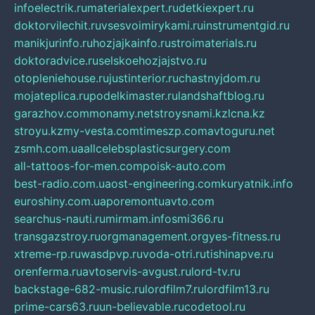
infoelectrik.ru
materialexpert.ru
detkiexpert.ru
doktorvilechit.ru
vsesvoimirykami.ru
instrumentgid.ru
manikjurinfo.ru
hozjajkainfo.ru
stroimaterials.ru
doktoradvice.ru
selskoehozjajstvo.ru
otopleniehouse.ru
justinterior.ru
chastnyjdom.ru
mojateplica.ru
podelkimaster.ru
landshaftblog.ru
garazhov.com
monamy.net
stroysnami.kz
lcna.kz
stroyu.kz
my-vesta.com
timeszp.com
avtoguru.net
zsmh.com.ua
allcelebsplasticsurgery.com
all-tattoos-for-men.com
poisk-auto.com
best-radio.com.ua
ost-engineering.com
kuryatnik.info
euroshiny.com.ua
poremontuavto.com
searchus-nauti.ru
mirmam.info
smi366.ru
transgazstroy.ru
orgmanagement.org
yes-fitness.ru
xtreme-rp.ru
wasdpvp.ru
voda-otri.ru
tishinapve.ru
orenferma.ru
avtoservis-avgust.ru
lord-tv.ru
backstage-682-music.ru
lordfilm7.ru
lordfilm13.ru
prime-cars63.ru
un-believable.ru
codetool.ru