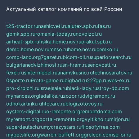
Актуальный каталог компаний по всей России
t25-tractor.ru
nashicveti.ru
alutex.spb.ru
fas.ru
gbmk.spb.ru
romania-today.ru
novoizol.ru
airheat-spb.ru
fisika.home.nov.ru
orakul.spb.ru
demo.home.nov.ru
mnso.ru
home.nov.ru
cemko.ru
comp-land.org
7gazet.ru
bicom-oil.ru
superiorsearch.ru
bulgarianedvizhimost.ru
sn-hram.ru
senovosti.ru
fexer.ru
snite-mebel.ru
anamvkusno.ru
technosaratov.ru
0sporte.ru
9rota-game.ru
bigbad.ru
227gp.ru
wes-ex.ru
pro-kirpichi.ru
israelsale.ru
black-lady.ru
stroy-db.com
mynances.org
ladalike.ru
zozor.ru
dvigremont.ru
odnokartinki.ru
htccare.ru
blogizotovoy.ru
oysters-digital.ru
o-remonte.org
remontdoma.com
myremont.org
portal-remonta.org
vyitikho.ru
mirjon.ru
superdeutsch.ru
mycrazystars.ru
filosofyfree.com
mypetslife.org
warren-buffett.org
greleon.com
sp-or.ru