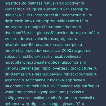
legardoauto.ru
lithasa.ru
muz-1.ru
gooddver.ru
kinozadrot-3.ru
qr-plus-promo.ru
2shizashop.ru
udalenka-club.ru
nerabotaetsite.ru
carszona-bu.ru
dash-cash-now.ru
bravoprod.ru
kinozadrot13.ru
hotteygroup.ru
bagira31.ru
dommarketnsk.ru
dveriland73.ru
nis-glonass51.ru
veles-doroga.ru
tb02.ru
vrema-zdorov.ru
velonik.ru
surgutgloss.ru
nike-air-max-95.ru
nadookna.ru
lubov-pic.ru
mobilreklama.ru
pds-nn.ru
socrat2000.ru
vgurin.ru
spksochi.ru
shkola-klassika.ru
sabeonline.ru
mosoblfencing.ru
masteroptica.ru
lucomoria.ru
iration.ru
devanagari.ru
biblioverde.ru
igro-pictures.ru
dk-tulamash.ru
s-dez-s.ru
peysok.ru
blackcountess.ru
asoftdoc.ru
scifichannel.ru
ocenka-appraisal.ru
mudconnector.ru
hitstih.ru
pik-finance.ru
vip-surfing.ru
wundermoscow.ru
olymp-clan.ru
dr-pavlush.ru
su2lgyoeucscn.ru
allkmv.ru
dhgfd.ru
tesotomeshell.ru
netoen.ru
web-digest.ru
changanqiyuana07.ru