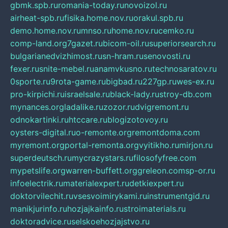
gbmk.spb.ru
romania-today.ru
novoizol.ru
airheat-spb.ru
fisika.home.nov.ru
orakul.spb.ru
demo.home.nov.ru
mnso.ru
home.nov.ru
cemko.ru
comp-land.org
7gazet.ru
bicom-oil.ru
superiorsearch.ru
bulgarianedvizhimost.ru
sn-hram.ru
senovosti.ru
fexer.ru
snite-mebel.ru
anamvkusno.ru
technosaratov.ru
0sporte.ru
9rota-game.ru
bigbad.ru
227gp.ru
wes-ex.ru
pro-kirpichi.ru
israelsale.ru
black-lady.ru
stroy-db.com
mynances.org
ladalike.ru
zozor.ru
dvigremont.ru
odnokartinki.ru
htccare.ru
blogizotovoy.ru
oysters-digital.ru
o-remonte.org
remontdoma.com
myremont.org
portal-remonta.org
vyitikho.ru
mirjon.ru
superdeutsch.ru
mycrazystars.ru
filosofyfree.com
mypetslife.org
warren-buffett.org
greleon.com
sp-or.ru
infoelectrik.ru
materialexpert.ru
detkiexpert.ru
doktorvilechit.ru
vsesvoimirykami.ru
instrumentgid.ru
manikjurinfo.ru
hozjajkainfo.ru
stroimaterials.ru
doktoradvice.ru
selskoehozjajstvo.ru