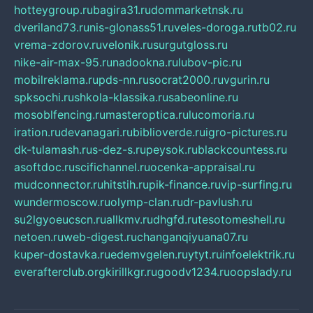
hotteygroup.ru
bagira31.ru
dommarketnsk.ru
dveriland73.ru
nis-glonass51.ru
veles-doroga.ru
tb02.ru
vrema-zdorov.ru
velonik.ru
surgutgloss.ru
nike-air-max-95.ru
nadookna.ru
lubov-pic.ru
mobilreklama.ru
pds-nn.ru
socrat2000.ru
vgurin.ru
spksochi.ru
shkola-klassika.ru
sabeonline.ru
mosoblfencing.ru
masteroptica.ru
lucomoria.ru
iration.ru
devanagari.ru
biblioverde.ru
igro-pictures.ru
dk-tulamash.ru
s-dez-s.ru
peysok.ru
blackcountess.ru
asoftdoc.ru
scifichannel.ru
ocenka-appraisal.ru
mudconnector.ru
hitstih.ru
pik-finance.ru
vip-surfing.ru
wundermoscow.ru
olymp-clan.ru
dr-pavlush.ru
su2lgyoeucscn.ru
allkmv.ru
dhgfd.ru
tesotomeshell.ru
netoen.ru
web-digest.ru
changanqiyuana07.ru
kuper-dostavka.ru
edemvgelen.ru
ytyt.ru
infoelektrik.ru
everafterclub.org
kirillkgr.ru
goodv1234.ru
oopslady.ru