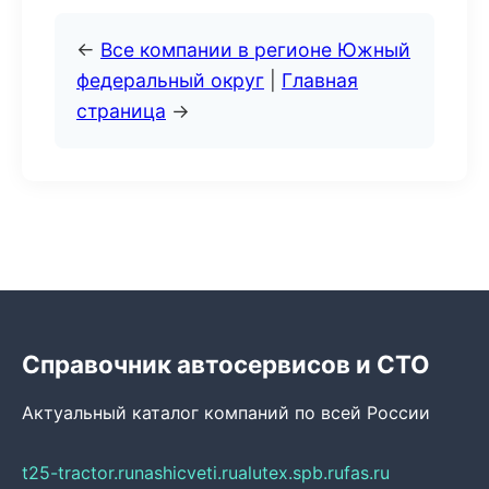
←
Все компании в регионе Южный
федеральный округ
|
Главная
страница
→
Справочник автосервисов и СТО
Актуальный каталог компаний по всей России
t25-tractor.ru
nashicveti.ru
alutex.spb.ru
fas.ru