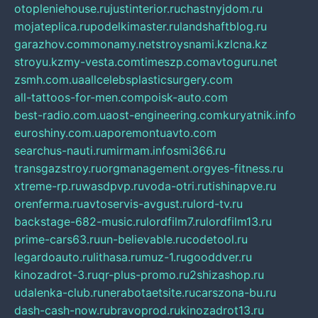
otopleniehouse.ru
justinterior.ru
chastnyjdom.ru
mojateplica.ru
podelkimaster.ru
landshaftblog.ru
garazhov.com
monamy.net
stroysnami.kz
lcna.kz
stroyu.kz
my-vesta.com
timeszp.com
avtoguru.net
zsmh.com.ua
allcelebsplasticsurgery.com
all-tattoos-for-men.com
poisk-auto.com
best-radio.com.ua
ost-engineering.com
kuryatnik.info
euroshiny.com.ua
poremontuavto.com
searchus-nauti.ru
mirmam.info
smi366.ru
transgazstroy.ru
orgmanagement.org
yes-fitness.ru
xtreme-rp.ru
wasdpvp.ru
voda-otri.ru
tishinapve.ru
orenferma.ru
avtoservis-avgust.ru
lord-tv.ru
backstage-682-music.ru
lordfilm7.ru
lordfilm13.ru
prime-cars63.ru
un-believable.ru
codetool.ru
legardoauto.ru
lithasa.ru
muz-1.ru
gooddver.ru
kinozadrot-3.ru
qr-plus-promo.ru
2shizashop.ru
udalenka-club.ru
nerabotaetsite.ru
carszona-bu.ru
dash-cash-now.ru
bravoprod.ru
kinozadrot13.ru