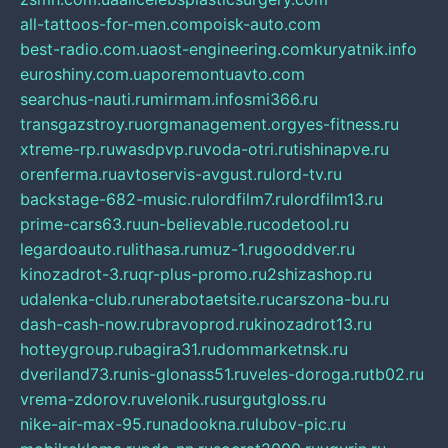
all-tattoos-for-men.com
poisk-auto.com
best-radio.com.ua
ost-engineering.com
kuryatnik.info
euroshiny.com.ua
poremontuavto.com
searchus-nauti.ru
mirmam.info
smi366.ru
transgazstroy.ru
orgmanagement.org
yes-fitness.ru
xtreme-rp.ru
wasdpvp.ru
voda-otri.ru
tishinapve.ru
orenferma.ru
avtoservis-avgust.ru
lord-tv.ru
backstage-682-music.ru
lordfilm7.ru
lordfilm13.ru
prime-cars63.ru
un-believable.ru
codetool.ru
legardoauto.ru
lithasa.ru
muz-1.ru
gooddver.ru
kinozadrot-3.ru
qr-plus-promo.ru
2shizashop.ru
udalenka-club.ru
nerabotaetsite.ru
carszona-bu.ru
dash-cash-now.ru
bravoprod.ru
kinozadrot13.ru
hotteygroup.ru
bagira31.ru
dommarketnsk.ru
dveriland73.ru
nis-glonass51.ru
veles-doroga.ru
tb02.ru
vrema-zdorov.ru
velonik.ru
surgutgloss.ru
nike-air-max-95.ru
nadookna.ru
lubov-pic.ru