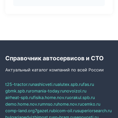
Справочник автосервисов и СТО
Актуальный каталог компаний по всей России
t25-tractor.ru
nashicveti.ru
alutex.spb.ru
fas.ru
gbmk.spb.ru
romania-today.ru
novoizol.ru
airheat-spb.ru
fisika.home.nov.ru
orakul.spb.ru
demo.home.nov.ru
mnso.ru
home.nov.ru
cemko.ru
comp-land.org
7gazet.ru
bicom-oil.ru
superiorsearch.ru
bulgarianedvizhimost.ru
sn-hram.ru
senovosti.ru