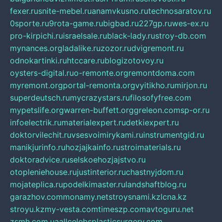
fexer.ru
snite-mebel.ru
anamvkusno.ru
technosaratov.ru
0sporte.ru
9rota-game.ru
bigbad.ru
227gp.ru
wes-ex.ru
pro-kirpichi.ru
israelsale.ru
black-lady.ru
stroy-db.com
mynances.org
ladalike.ru
zozor.ru
dvigremont.ru
odnokartinki.ru
htccare.ru
blogizotovoy.ru
oysters-digital.ru
o-remonte.org
remontdoma.com
myremont.org
portal-remonta.org
vyitikho.ru
mirjon.ru
superdeutsch.ru
mycrazystars.ru
filosofyfree.com
mypetslife.org
warren-buffett.org
greleon.com
sp-or.ru
infoelectrik.ru
materialexpert.ru
detkiexpert.ru
doktorvilechit.ru
vsesvoimirykami.ru
instrumentgid.ru
manikjurinfo.ru
hozjajkainfo.ru
stroimaterials.ru
doktoradvice.ru
selskoehozjajstvo.ru
otopleniehouse.ru
justinterior.ru
chastnyjdom.ru
mojateplica.ru
podelkimaster.ru
landshaftblog.ru
garazhov.com
monamy.net
stroysnami.kz
lcna.kz
stroyu.kz
my-vesta.com
timeszp.com
avtoguru.net
zsmh.com.ua
allcelebsplasticsurgery.com