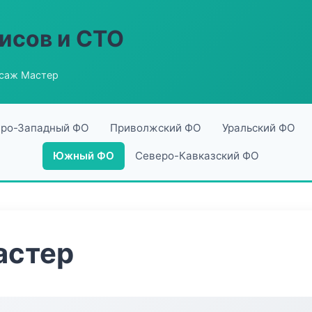
исов и СТО
саж Мастер
ро-Западный ФО
Приволжский ФО
Уральский ФО
Южный ФО
Северо-Кавказский ФО
астер