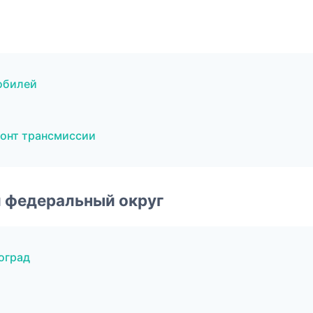
обилей
монт трансмиссии
 федеральный округ
оград