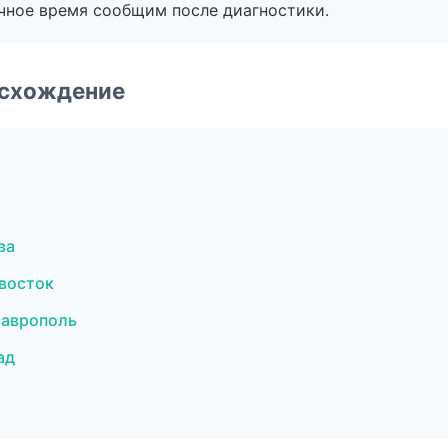
очное время сообщим после диагностики.
-схождение
ва
восток
таврополь
ад