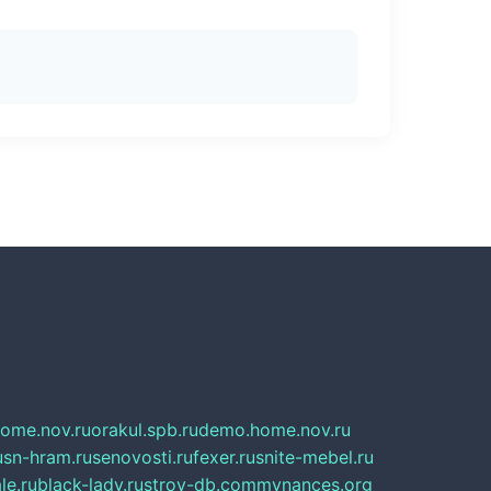
home.nov.ru
orakul.spb.ru
demo.home.nov.ru
u
sn-hram.ru
senovosti.ru
fexer.ru
snite-mebel.ru
le.ru
black-lady.ru
stroy-db.com
mynances.org