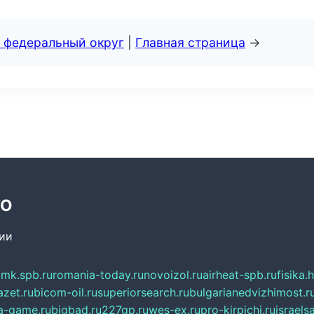
 федеральный округ
|
Главная страница
→
ТО
сии
mk.spb.ru
romania-today.ru
novoizol.ru
airheat-spb.ru
fisika.
azet.ru
bicom-oil.ru
superiorsearch.ru
bulgarianedvizhimost.r
a-game.ru
bigbad.ru
227gp.ru
wes-ex.ru
pro-kirpichi.ru
israelsa