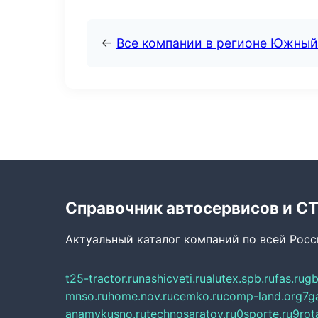
←
Все компании в регионе Южный
Справочник автосервисов и С
Актуальный каталог компаний по всей Рос
t25-tractor.ru
nashicveti.ru
alutex.spb.ru
fas.ru
gb
mnso.ru
home.nov.ru
cemko.ru
comp-land.org
7g
anamvkusno.ru
technosaratov.ru
0sporte.ru
9rot