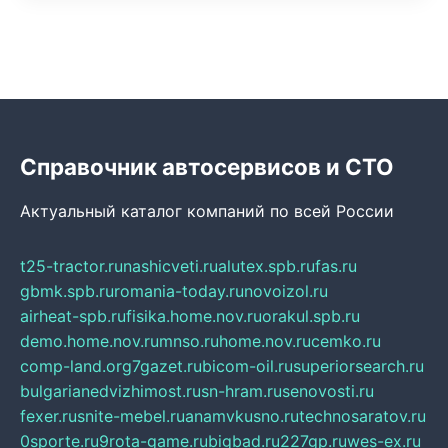
Справочник автосервисов и СТО
Актуальный каталог компаний по всей России
t25-tractor.ru
nashicveti.ru
alutex.spb.ru
fas.ru
gbmk.spb.ru
romania-today.ru
novoizol.ru
airheat-spb.ru
fisika.home.nov.ru
orakul.spb.ru
demo.home.nov.ru
mnso.ru
home.nov.ru
cemko.ru
comp-land.org
7gazet.ru
bicom-oil.ru
superiorsearch.ru
bulgarianedvizhimost.ru
sn-hram.ru
senovosti.ru
fexer.ru
snite-mebel.ru
anamvkusno.ru
technosaratov.ru
0sporte.ru
9rota-game.ru
bigbad.ru
227gp.ru
wes-ex.ru