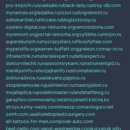
pro-kirpichi.ru
israelsale.ru
black-lady.ru
stroy-db.com
mynances.org
ladalike.ru
zozor.ru
dvigremont.ru
odnokartinki.ru
htccare.ru
blogizotovoy.ru
oysters-digital.ru
o-remonte.org
remontdoma.com
myremont.org
portal-remonta.org
vyitikho.ru
mirjon.ru
superdeutsch.ru
mycrazystars.ru
filosofyfree.com
mypetslife.org
warren-buffett.org
greleon.com
sp-or.ru
infoelectrik.ru
materialexpert.ru
detkiexpert.ru
doktorvilechit.ru
vsesvoimirykami.ru
instrumentgid.ru
manikjurinfo.ru
hozjajkainfo.ru
stroimaterials.ru
doktoradvice.ru
selskoehozjajstvo.ru
otopleniehouse.ru
justinterior.ru
chastnyjdom.ru
mojateplica.ru
podelkimaster.ru
landshaftblog.ru
garazhov.com
monamy.net
stroysnami.kz
lcna.kz
stroyu.kz
my-vesta.com
timeszp.com
avtoguru.net
zsmh.com.ua
allcelebsplasticsurgery.com
all-tattoos-for-men.com
poisk-auto.com
best-radio.com.ua
ost-engineering.com
kuryatnik.info