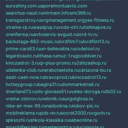
euroshiny.com.ua
poremontuavto.com
searchus-nauti.ru
mirmam.info
smi366.ru
transgazstroy.ru
orgmanagement.org
yes-fitness.ru
xtreme-rp.ru
wasdpvp.ru
voda-otri.ru
tishinapve.ru
orenferma.ru
avtoservis-avgust.ru
lord-tv.ru
backstage-682-music.ru
lordfilm7.ru
lordfilm13.ru
prime-cars63.ru
un-believable.ru
codetool.ru
legardoauto.ru
lithasa.ru
muz-1.ru
gooddver.ru
kinozadrot-3.ru
qr-plus-promo.ru
2shizashop.ru
udalenka-club.ru
nerabotaetsite.ru
carszona-bu.ru
dash-cash-now.ru
bravoprod.ru
kinozadrot13.ru
hotteygroup.ru
bagira31.ru
dommarketnsk.ru
dveriland73.ru
nis-glonass51.ru
veles-doroga.ru
tb02.ru
vrema-zdorov.ru
velonik.ru
surgutgloss.ru
nike-air-max-95.ru
nadookna.ru
lubov-pic.ru
mobilreklama.ru
pds-nn.ru
socrat2000.ru
vgurin.ru
spksochi.ru
shkola-klassika.ru
sabeonline.ru
mosoblfencing.ru
masteroptica.ru
lucomoria.ru