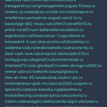
transgazstroy.ru
orgmanagement.org
yes-fitness.ru
xtreme-rp.ru
wasdpvp.ru
voda-otri.ru
tishinapve.ru
orenferma.ru
avtoservis-avgust.ru
lord-tv.ru
backstage-682-music.ru
lordfilm7.ru
lordfilm13.ru
prime-cars63.ru
un-believable.ru
codetool.ru
legardoauto.ru
lithasa.ru
muz-1.ru
gooddver.ru
kinozadrot-3.ru
qr-plus-promo.ru
2shizashop.ru
udalenka-club.ru
nerabotaetsite.ru
carszona-bu.ru
dash-cash-now.ru
bravoprod.ru
kinozadrot13.ru
hotteygroup.ru
bagira31.ru
dommarketnsk.ru
dveriland73.ru
nis-glonass51.ru
veles-doroga.ru
tb02.ru
vrema-zdorov.ru
velonik.ru
surgutgloss.ru
nike-air-max-95.ru
nadookna.ru
lubov-pic.ru
mobilreklama.ru
pds-nn.ru
socrat2000.ru
vgurin.ru
spksochi.ru
shkola-klassika.ru
sabeonline.ru
mosoblfencing.ru
masteroptica.ru
lucomoria.ru
iration.ru
devanagari.ru
biblioverde.ru
igro-pictures.ru