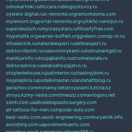
odnokartinki.ru
htccare.ru
blogizotovoy.ru
oysters-digital.ru
o-remonte.org
remontdoma.com
myremont.org
portal-remonta.org
vyitikho.ru
mirjon.ru
superdeutsch.ru
mycrazystars.ru
filosofyfree.com
mypetslife.org
warren-buffett.org
greleon.com
sp-or.ru
infoelectrik.ru
materialexpert.ru
detkiexpert.ru
doktorvilechit.ru
vsesvoimirykami.ru
instrumentgid.ru
manikjurinfo.ru
hozjajkainfo.ru
stroimaterials.ru
doktoradvice.ru
selskoehozjajstvo.ru
otopleniehouse.ru
justinterior.ru
chastnyjdom.ru
mojateplica.ru
podelkimaster.ru
landshaftblog.ru
garazhov.com
monamy.net
stroysnami.kz
lcna.kz
stroyu.kz
my-vesta.com
timeszp.com
avtoguru.net
zsmh.com.ua
allcelebsplasticsurgery.com
all-tattoos-for-men.com
poisk-auto.com
best-radio.com.ua
ost-engineering.com
kuryatnik.info
euroshiny.com.ua
poremontuavto.com
searchus-nauti.ru
mirmam.info
smi366.ru