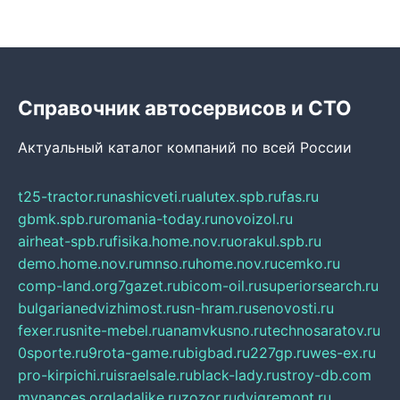
Справочник автосервисов и СТО
Актуальный каталог компаний по всей России
t25-tractor.ru
nashicveti.ru
alutex.spb.ru
fas.ru
gbmk.spb.ru
romania-today.ru
novoizol.ru
airheat-spb.ru
fisika.home.nov.ru
orakul.spb.ru
demo.home.nov.ru
mnso.ru
home.nov.ru
cemko.ru
comp-land.org
7gazet.ru
bicom-oil.ru
superiorsearch.ru
bulgarianedvizhimost.ru
sn-hram.ru
senovosti.ru
fexer.ru
snite-mebel.ru
anamvkusno.ru
technosaratov.ru
0sporte.ru
9rota-game.ru
bigbad.ru
227gp.ru
wes-ex.ru
pro-kirpichi.ru
israelsale.ru
black-lady.ru
stroy-db.com
mynances.org
ladalike.ru
zozor.ru
dvigremont.ru