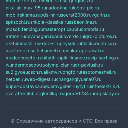
vrema-zdorov.ru
velonik.ru
surgutgloss.ru
nike-air-max-95.ru
nadookna.ru
lubov-pic.ru
mobilreklama.ru
pds-nn.ru
socrat2000.ru
vgurin.ru
spksochi.ru
shkola-klassika.ru
sabeonline.ru
mosoblfencing.ru
masteroptica.ru
lucomoria.ru
iration.ru
devanagari.ru
biblioverde.ru
igro-pictures.ru
dk-tulamash.ru
s-dez-s.ru
peysok.ru
blackcountess.ru
asoftdoc.ru
scifichannel.ru
ocenka-appraisal.ru
mudconnector.ru
hitstih.ru
pik-finance.ru
vip-surfing.ru
wundermoscow.ru
olymp-clan.ru
dr-pavlush.ru
su2lgyoeucscn.ru
allkmv.ru
dhgfd.ru
tesotomeshell.ru
netoen.ru
web-digest.ru
changanqiyuana07.ru
kuper-dostavka.ru
edemvgelen.ru
ytyt.ru
infoelektrik.ru
everafterclub.org
kirillkgr.ru
goodv1234.ru
oopslady.ru
© Справочник автосервисов и СТО. Все права