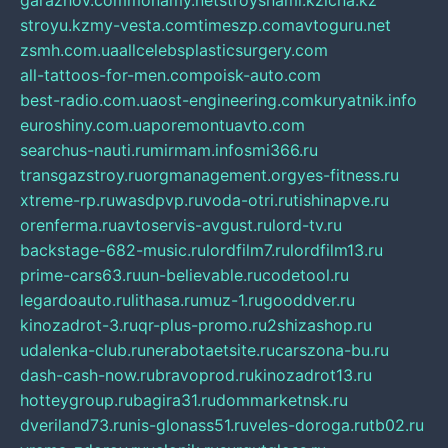
garazhov.com
monamy.net
stroysnami.kz
lcna.kz
stroyu.kz
my-vesta.com
timeszp.com
avtoguru.net
zsmh.com.ua
allcelebsplasticsurgery.com
all-tattoos-for-men.com
poisk-auto.com
best-radio.com.ua
ost-engineering.com
kuryatnik.info
euroshiny.com.ua
poremontuavto.com
searchus-nauti.ru
mirmam.info
smi366.ru
transgazstroy.ru
orgmanagement.org
yes-fitness.ru
xtreme-rp.ru
wasdpvp.ru
voda-otri.ru
tishinapve.ru
orenferma.ru
avtoservis-avgust.ru
lord-tv.ru
backstage-682-music.ru
lordfilm7.ru
lordfilm13.ru
prime-cars63.ru
un-believable.ru
codetool.ru
legardoauto.ru
lithasa.ru
muz-1.ru
gooddver.ru
kinozadrot-3.ru
qr-plus-promo.ru
2shizashop.ru
udalenka-club.ru
nerabotaetsite.ru
carszona-bu.ru
dash-cash-now.ru
bravoprod.ru
kinozadrot13.ru
hotteygroup.ru
bagira31.ru
dommarketnsk.ru
dveriland73.ru
nis-glonass51.ru
veles-doroga.ru
tb02.ru