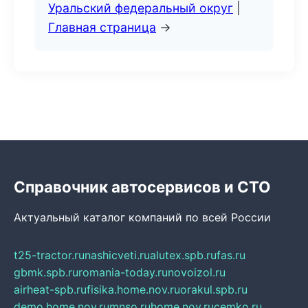
Уральский федеральный округ
|
Главная страница
→
Справочник автосервисов и СТО
Актуальный каталог компаний по всей России
t25-tractor.ru
nashicveti.ru
alutex.spb.ru
fas.ru
gbmk.spb.ru
romania-today.ru
novoizol.ru
airheat-spb.ru
fisika.home.nov.ru
orakul.spb.ru
demo.home.nov.ru
mnso.ru
home.nov.ru
cemko.ru