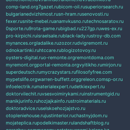
comp-land.org
7gazet.ru
bicom-oil.ru
superiorsearch.ru
bulgarianedvizhimost.ru
sn-hram.ru
senovosti.ru
fexer.ru
snite-mebel.ru
anamvkusno.ru
technosaratov.ru
0sporte.ru
9rota-game.ru
bigbad.ru
227gp.ru
wes-ex.ru
pro-kirpichi.ru
israelsale.ru
black-lady.ru
stroy-db.com
mynances.org
ladalike.ru
zozor.ru
dvigremont.ru
odnokartinki.ru
htccare.ru
blogizotovoy.ru
oysters-digital.ru
o-remonte.org
remontdoma.com
myremont.org
portal-remonta.org
vyitikho.ru
mirjon.ru
superdeutsch.ru
mycrazystars.ru
filosofyfree.com
mypetslife.org
warren-buffett.org
greleon.com
sp-or.ru
infoelectrik.ru
materialexpert.ru
detkiexpert.ru
doktorvilechit.ru
vsesvoimirykami.ru
instrumentgid.ru
manikjurinfo.ru
hozjajkainfo.ru
stroimaterials.ru
doktoradvice.ru
selskoehozjajstvo.ru
otopleniehouse.ru
justinterior.ru
chastnyjdom.ru
mojateplica.ru
podelkimaster.ru
landshaftblog.ru