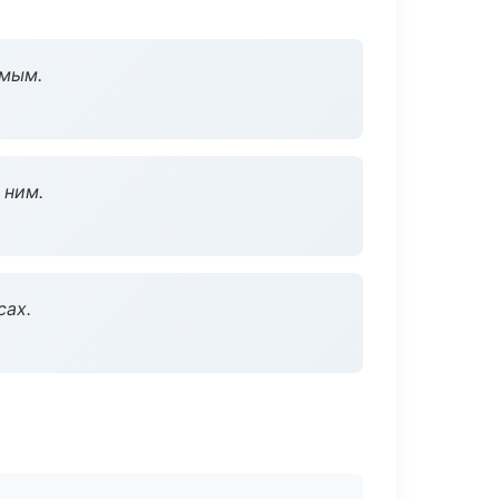
омым.
 ним.
сах.