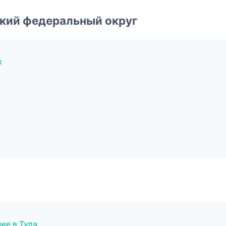
ский федеральный округ
к
ие в Тула