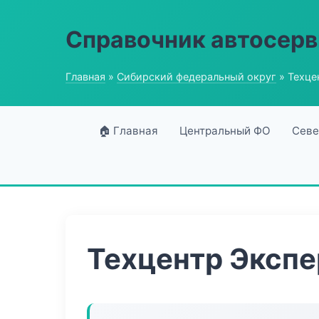
Справочник автосерв
Главная
»
Сибирский федеральный округ
» Техце
🏠 Главная
Центральный ФО
Севе
Техцентр Экспе