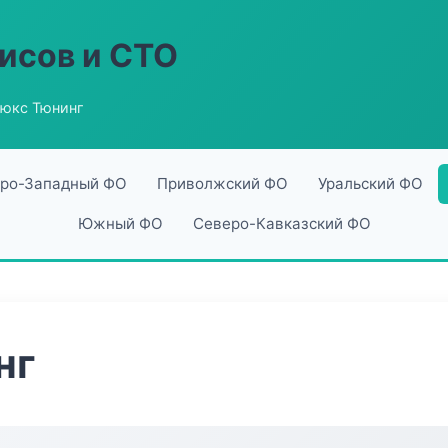
исов и СТО
юкс Тюнинг
ро-Западный ФО
Приволжский ФО
Уральский ФО
Южный ФО
Северо-Кавказский ФО
нг