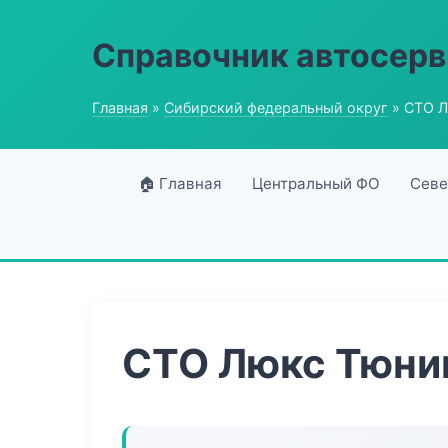
Справочник автосерв
Главная
»
Сибирский федеральный округ
» СТО Л
🏠 Главная
Центральный ФО
Севе
СТО Люкс Тюни