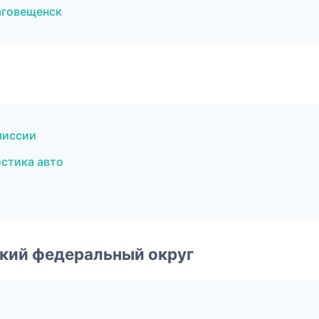
аговещенск
миссии
стика авто
ский федеральный округ