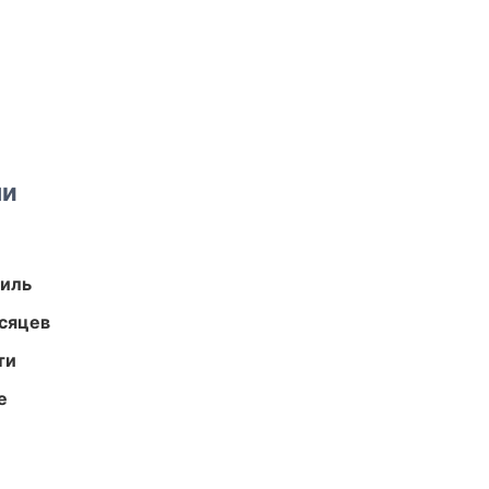
ми
иль
есяцев
ти
е