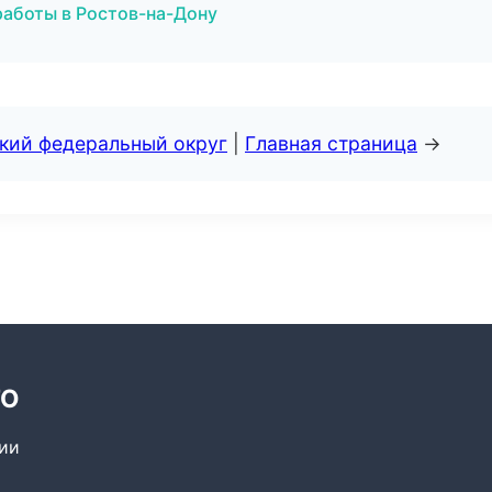
аботы в Ростов-на-Дону
ский федеральный округ
|
Главная страница
→
ТО
сии