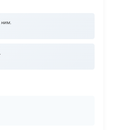
 ним.
.