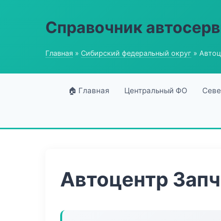
Справочник автосерв
Главная
»
Сибирский федеральный округ
» Автоц
🏠 Главная
Центральный ФО
Севе
Автоцентр Запч