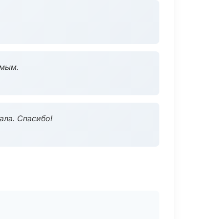
омым.
ала. Спасибо!