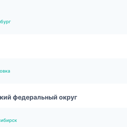
нбург
овка
ский федеральный округ
сибирск