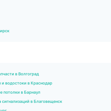
бирск
пчасти в Волгоград
я и водостоки в Краснодар
е потолки в Барнаул
а сигнализаций в Благовещенск
бург