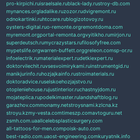
pro-kirpichi.ru
israelsale.ru
black-lady.ru
stroy-db.com
mynances.org
ladalike.ru
zozor.ru
dvigremont.ru
odnokartinki.ru
htccare.ru
blogizotovoy.ru
oysters-digital.ru
o-remonte.org
remontdoma.com
myremont.org
portal-remonta.org
vyitikho.ru
mirjon.ru
superdeutsch.ru
mycrazystars.ru
filosofyfree.com
mypetslife.org
warren-buffett.org
greleon.com
sp-or.ru
infoelectrik.ru
materialexpert.ru
detkiexpert.ru
doktorvilechit.ru
vsesvoimirykami.ru
instrumentgid.ru
manikjurinfo.ru
hozjajkainfo.ru
stroimaterials.ru
doktoradvice.ru
selskoehozjajstvo.ru
otopleniehouse.ru
justinterior.ru
chastnyjdom.ru
mojateplica.ru
podelkimaster.ru
landshaftblog.ru
garazhov.com
monamy.net
stroysnami.kz
lcna.kz
stroyu.kz
my-vesta.com
timeszp.com
avtoguru.net
zsmh.com.ua
allcelebsplasticsurgery.com
all-tattoos-for-men.com
poisk-auto.com
best-radio.com.ua
ost-engineering.com
kuryatnik.info