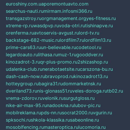
euroshiny.com.ua
poremontuavto.com
searchus-nauti.ru
mirmam.info
smi366.ru
transgazstroy.ru
orgmanagement.org
yes-fitness.ru
xtreme-rp.ru
wasdpvp.ru
voda-otri.ru
tishinapve.ru
orenferma.ru
avtoservis-avgust.ru
lord-tv.ru
backstage-682-music.ru
lordfilm7.ru
lordfilm13.ru
prime-cars63.ru
un-believable.ru
codetool.ru
legardoauto.ru
lithasa.ru
muz-1.ru
gooddver.ru
kinozadrot-3.ru
qr-plus-promo.ru
2shizashop.ru
udalenka-club.ru
nerabotaetsite.ru
carszona-bu.ru
dash-cash-now.ru
bravoprod.ru
kinozadrot13.ru
hotteygroup.ru
bagira31.ru
dommarketnsk.ru
dveriland73.ru
nis-glonass51.ru
veles-doroga.ru
tb02.ru
vrema-zdorov.ru
velonik.ru
surgutgloss.ru
nike-air-max-95.ru
nadookna.ru
lubov-pic.ru
mobilreklama.ru
pds-nn.ru
socrat2000.ru
vgurin.ru
spksochi.ru
shkola-klassika.ru
sabeonline.ru
mosoblfencing.ru
masteroptica.ru
lucomoria.ru