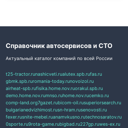
Справочник автосервисов и СТО
Актуальный каталог компаний по всей России
t25-tractor.ru
nashicveti.ru
alutex.spb.ru
fas.ru
gbmk.spb.ru
romania-today.ru
novoizol.ru
airheat-spb.ru
fisika.home.nov.ru
orakul.spb.ru
demo.home.nov.ru
mnso.ru
home.nov.ru
cemko.ru
comp-land.org
7gazet.ru
bicom-oil.ru
superiorsearch.ru
bulgarianedvizhimost.ru
sn-hram.ru
senovosti.ru
fexer.ru
snite-mebel.ru
anamvkusno.ru
technosaratov.ru
0sporte.ru
9rota-game.ru
bigbad.ru
227gp.ru
wes-ex.ru