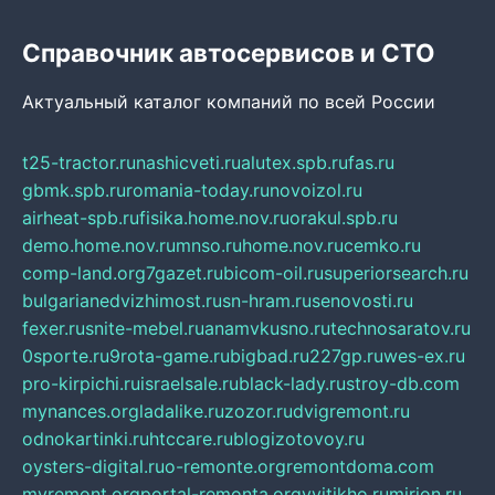
Справочник автосервисов и СТО
Актуальный каталог компаний по всей России
t25-tractor.ru
nashicveti.ru
alutex.spb.ru
fas.ru
gbmk.spb.ru
romania-today.ru
novoizol.ru
airheat-spb.ru
fisika.home.nov.ru
orakul.spb.ru
demo.home.nov.ru
mnso.ru
home.nov.ru
cemko.ru
comp-land.org
7gazet.ru
bicom-oil.ru
superiorsearch.ru
bulgarianedvizhimost.ru
sn-hram.ru
senovosti.ru
fexer.ru
snite-mebel.ru
anamvkusno.ru
technosaratov.ru
0sporte.ru
9rota-game.ru
bigbad.ru
227gp.ru
wes-ex.ru
pro-kirpichi.ru
israelsale.ru
black-lady.ru
stroy-db.com
mynances.org
ladalike.ru
zozor.ru
dvigremont.ru
odnokartinki.ru
htccare.ru
blogizotovoy.ru
oysters-digital.ru
o-remonte.org
remontdoma.com
myremont.org
portal-remonta.org
vyitikho.ru
mirjon.ru