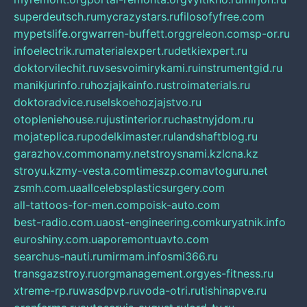
superdeutsch.ru
mycrazystars.ru
filosofyfree.com
mypetslife.org
warren-buffett.org
greleon.com
sp-or.ru
infoelectrik.ru
materialexpert.ru
detkiexpert.ru
doktorvilechit.ru
vsesvoimirykami.ru
instrumentgid.ru
manikjurinfo.ru
hozjajkainfo.ru
stroimaterials.ru
doktoradvice.ru
selskoehozjajstvo.ru
otopleniehouse.ru
justinterior.ru
chastnyjdom.ru
mojateplica.ru
podelkimaster.ru
landshaftblog.ru
garazhov.com
monamy.net
stroysnami.kz
lcna.kz
stroyu.kz
my-vesta.com
timeszp.com
avtoguru.net
zsmh.com.ua
allcelebsplasticsurgery.com
all-tattoos-for-men.com
poisk-auto.com
best-radio.com.ua
ost-engineering.com
kuryatnik.info
euroshiny.com.ua
poremontuavto.com
searchus-nauti.ru
mirmam.info
smi366.ru
transgazstroy.ru
orgmanagement.org
yes-fitness.ru
xtreme-rp.ru
wasdpvp.ru
voda-otri.ru
tishinapve.ru