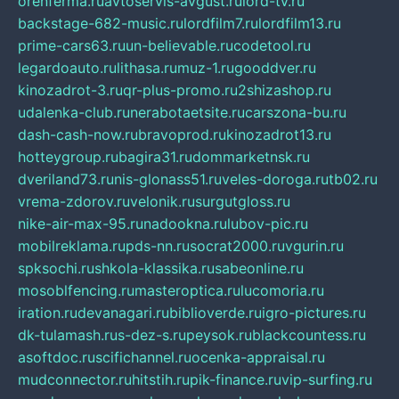
orenferma.ru
avtoservis-avgust.ru
lord-tv.ru
backstage-682-music.ru
lordfilm7.ru
lordfilm13.ru
prime-cars63.ru
un-believable.ru
codetool.ru
legardoauto.ru
lithasa.ru
muz-1.ru
gooddver.ru
kinozadrot-3.ru
qr-plus-promo.ru
2shizashop.ru
udalenka-club.ru
nerabotaetsite.ru
carszona-bu.ru
dash-cash-now.ru
bravoprod.ru
kinozadrot13.ru
hotteygroup.ru
bagira31.ru
dommarketnsk.ru
dveriland73.ru
nis-glonass51.ru
veles-doroga.ru
tb02.ru
vrema-zdorov.ru
velonik.ru
surgutgloss.ru
nike-air-max-95.ru
nadookna.ru
lubov-pic.ru
mobilreklama.ru
pds-nn.ru
socrat2000.ru
vgurin.ru
spksochi.ru
shkola-klassika.ru
sabeonline.ru
mosoblfencing.ru
masteroptica.ru
lucomoria.ru
iration.ru
devanagari.ru
biblioverde.ru
igro-pictures.ru
dk-tulamash.ru
s-dez-s.ru
peysok.ru
blackcountess.ru
asoftdoc.ru
scifichannel.ru
ocenka-appraisal.ru
mudconnector.ru
hitstih.ru
pik-finance.ru
vip-surfing.ru