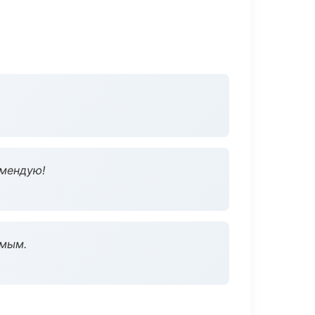
омендую!
омым.