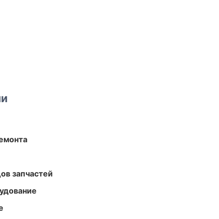
ми
ремонта
ов запчастей
удование
е