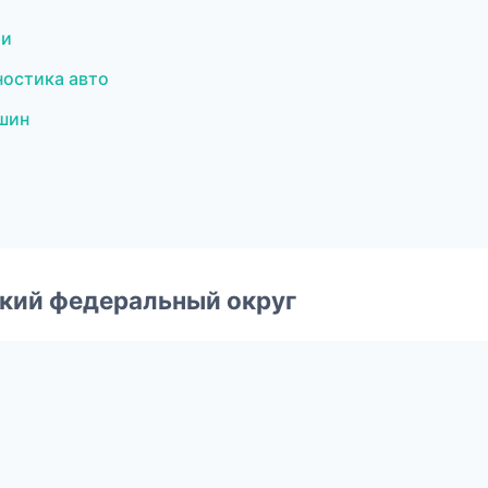
ти
остика авто
шин
ский федеральный округ