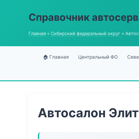
Справочник автосерв
Главная
»
Сибирский федеральный округ
» Автос
🏠 Главная
Центральный ФО
Севе
Автосалон Эли