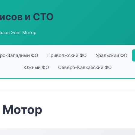
исов и СТО
алон Элит Мотор
ро-Западный ФО
Приволжский ФО
Уральский ФО
Южный ФО
Северо-Кавказский ФО
т Мотор