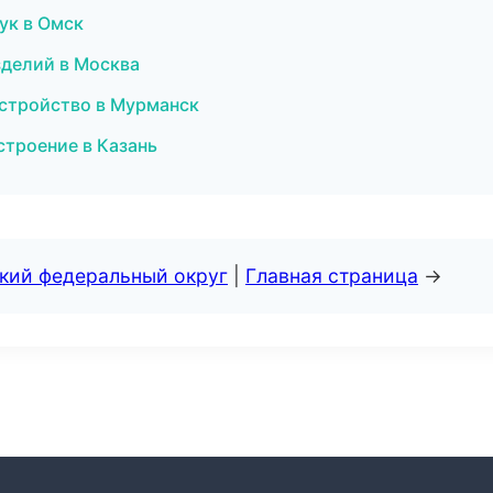
ук в Омск
зделий в Москва
устройство в Мурманск
троение в Казань
ский федеральный округ
|
Главная страница
→