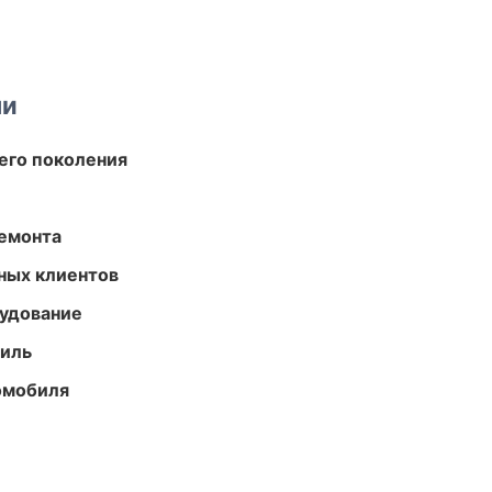
ми
его поколения
ремонта
ных клиентов
удование
иль
омобиля