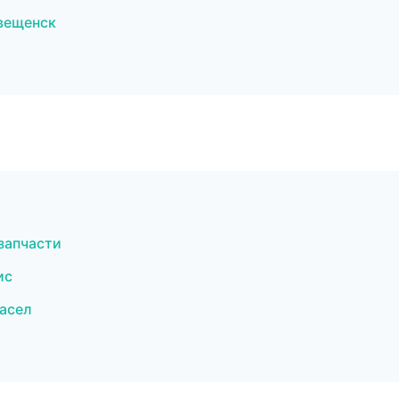
вещенск
запчасти
ис
асел