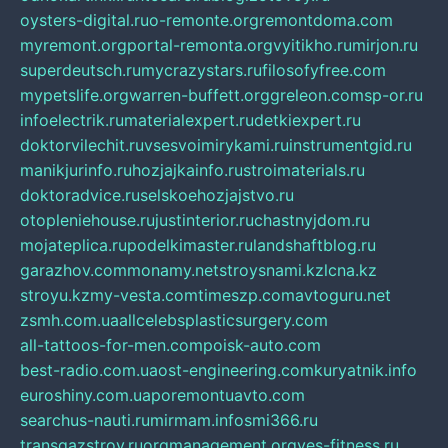
oysters-digital.ru
o-remonte.org
remontdoma.com
myremont.org
portal-remonta.org
vyitikho.ru
mirjon.ru
superdeutsch.ru
mycrazystars.ru
filosofyfree.com
mypetslife.org
warren-buffett.org
greleon.com
sp-or.ru
infoelectrik.ru
materialexpert.ru
detkiexpert.ru
doktorvilechit.ru
vsesvoimirykami.ru
instrumentgid.ru
manikjurinfo.ru
hozjajkainfo.ru
stroimaterials.ru
doktoradvice.ru
selskoehozjajstvo.ru
otopleniehouse.ru
justinterior.ru
chastnyjdom.ru
mojateplica.ru
podelkimaster.ru
landshaftblog.ru
garazhov.com
monamy.net
stroysnami.kz
lcna.kz
stroyu.kz
my-vesta.com
timeszp.com
avtoguru.net
zsmh.com.ua
allcelebsplasticsurgery.com
all-tattoos-for-men.com
poisk-auto.com
best-radio.com.ua
ost-engineering.com
kuryatnik.info
euroshiny.com.ua
poremontuavto.com
searchus-nauti.ru
mirmam.info
smi366.ru
transgazstroy.ru
orgmanagement.org
yes-fitness.ru