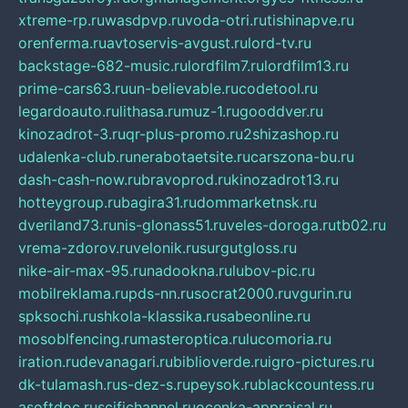
xtreme-rp.ru
wasdpvp.ru
voda-otri.ru
tishinapve.ru
orenferma.ru
avtoservis-avgust.ru
lord-tv.ru
backstage-682-music.ru
lordfilm7.ru
lordfilm13.ru
prime-cars63.ru
un-believable.ru
codetool.ru
legardoauto.ru
lithasa.ru
muz-1.ru
gooddver.ru
kinozadrot-3.ru
qr-plus-promo.ru
2shizashop.ru
udalenka-club.ru
nerabotaetsite.ru
carszona-bu.ru
dash-cash-now.ru
bravoprod.ru
kinozadrot13.ru
hotteygroup.ru
bagira31.ru
dommarketnsk.ru
dveriland73.ru
nis-glonass51.ru
veles-doroga.ru
tb02.ru
vrema-zdorov.ru
velonik.ru
surgutgloss.ru
nike-air-max-95.ru
nadookna.ru
lubov-pic.ru
mobilreklama.ru
pds-nn.ru
socrat2000.ru
vgurin.ru
spksochi.ru
shkola-klassika.ru
sabeonline.ru
mosoblfencing.ru
masteroptica.ru
lucomoria.ru
iration.ru
devanagari.ru
biblioverde.ru
igro-pictures.ru
dk-tulamash.ru
s-dez-s.ru
peysok.ru
blackcountess.ru
asoftdoc.ru
scifichannel.ru
ocenka-appraisal.ru