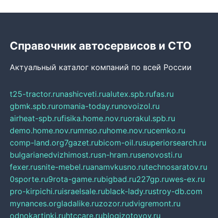
Справочник автосервисов и СТО
Актуальный каталог компаний по всей России
t25-tractor.ru
nashicveti.ru
alutex.spb.ru
fas.ru
gbmk.spb.ru
romania-today.ru
novoizol.ru
airheat-spb.ru
fisika.home.nov.ru
orakul.spb.ru
demo.home.nov.ru
mnso.ru
home.nov.ru
cemko.ru
comp-land.org
7gazet.ru
bicom-oil.ru
superiorsearch.ru
bulgarianedvizhimost.ru
sn-hram.ru
senovosti.ru
fexer.ru
snite-mebel.ru
anamvkusno.ru
technosaratov.ru
0sporte.ru
9rota-game.ru
bigbad.ru
227gp.ru
wes-ex.ru
pro-kirpichi.ru
israelsale.ru
black-lady.ru
stroy-db.com
mynances.org
ladalike.ru
zozor.ru
dvigremont.ru
odnokartinki.ru
htccare.ru
blogizotovoy.ru