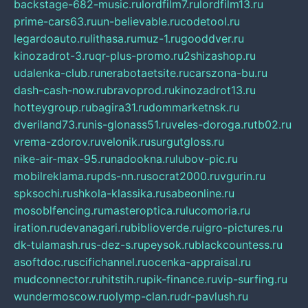
backstage-682-music.ru
lordfilm7.ru
lordfilm13.ru
prime-cars63.ru
un-believable.ru
codetool.ru
legardoauto.ru
lithasa.ru
muz-1.ru
gooddver.ru
kinozadrot-3.ru
qr-plus-promo.ru
2shizashop.ru
udalenka-club.ru
nerabotaetsite.ru
carszona-bu.ru
dash-cash-now.ru
bravoprod.ru
kinozadrot13.ru
hotteygroup.ru
bagira31.ru
dommarketnsk.ru
dveriland73.ru
nis-glonass51.ru
veles-doroga.ru
tb02.ru
vrema-zdorov.ru
velonik.ru
surgutgloss.ru
nike-air-max-95.ru
nadookna.ru
lubov-pic.ru
mobilreklama.ru
pds-nn.ru
socrat2000.ru
vgurin.ru
spksochi.ru
shkola-klassika.ru
sabeonline.ru
mosoblfencing.ru
masteroptica.ru
lucomoria.ru
iration.ru
devanagari.ru
biblioverde.ru
igro-pictures.ru
dk-tulamash.ru
s-dez-s.ru
peysok.ru
blackcountess.ru
asoftdoc.ru
scifichannel.ru
ocenka-appraisal.ru
mudconnector.ru
hitstih.ru
pik-finance.ru
vip-surfing.ru
wundermoscow.ru
olymp-clan.ru
dr-pavlush.ru