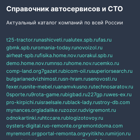
Справочник автосервисов и СТО
Актуальный каталог компаний по всей России
t25-tractor.ru
nashicveti.ru
alutex.spb.ru
fas.ru
gbmk.spb.ru
romania-today.ru
novoizol.ru
airheat-spb.ru
fisika.home.nov.ru
orakul.spb.ru
demo.home.nov.ru
mnso.ru
home.nov.ru
cemko.ru
comp-land.org
7gazet.ru
bicom-oil.ru
superiorsearch.ru
bulgarianedvizhimost.ru
sn-hram.ru
senovosti.ru
fexer.ru
snite-mebel.ru
anamvkusno.ru
technosaratov.ru
0sporte.ru
9rota-game.ru
bigbad.ru
227gp.ru
wes-ex.ru
pro-kirpichi.ru
israelsale.ru
black-lady.ru
stroy-db.com
mynances.org
ladalike.ru
zozor.ru
dvigremont.ru
odnokartinki.ru
htccare.ru
blogizotovoy.ru
oysters-digital.ru
o-remonte.org
remontdoma.com
myremont.org
portal-remonta.org
vyitikho.ru
mirjon.ru