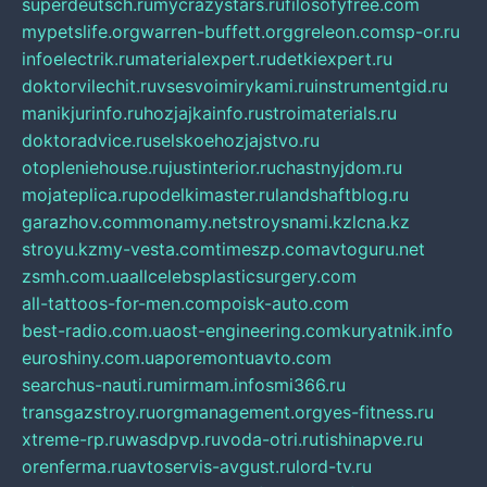
superdeutsch.ru
mycrazystars.ru
filosofyfree.com
mypetslife.org
warren-buffett.org
greleon.com
sp-or.ru
infoelectrik.ru
materialexpert.ru
detkiexpert.ru
doktorvilechit.ru
vsesvoimirykami.ru
instrumentgid.ru
manikjurinfo.ru
hozjajkainfo.ru
stroimaterials.ru
doktoradvice.ru
selskoehozjajstvo.ru
otopleniehouse.ru
justinterior.ru
chastnyjdom.ru
mojateplica.ru
podelkimaster.ru
landshaftblog.ru
garazhov.com
monamy.net
stroysnami.kz
lcna.kz
stroyu.kz
my-vesta.com
timeszp.com
avtoguru.net
zsmh.com.ua
allcelebsplasticsurgery.com
all-tattoos-for-men.com
poisk-auto.com
best-radio.com.ua
ost-engineering.com
kuryatnik.info
euroshiny.com.ua
poremontuavto.com
searchus-nauti.ru
mirmam.info
smi366.ru
transgazstroy.ru
orgmanagement.org
yes-fitness.ru
xtreme-rp.ru
wasdpvp.ru
voda-otri.ru
tishinapve.ru
orenferma.ru
avtoservis-avgust.ru
lord-tv.ru