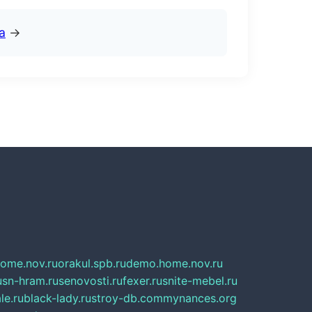
а
→
home.nov.ru
orakul.spb.ru
demo.home.nov.ru
u
sn-hram.ru
senovosti.ru
fexer.ru
snite-mebel.ru
le.ru
black-lady.ru
stroy-db.com
mynances.org