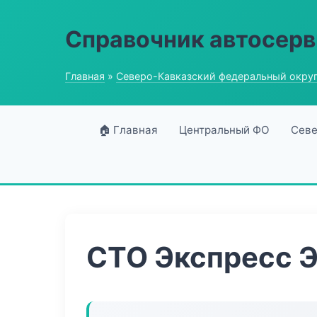
Справочник автосерв
Главная
»
Северо-Кавказский федеральный окру
🏠 Главная
Центральный ФО
Севе
СТО Экспресс 