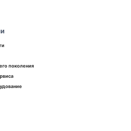
ми
ти
его поколения
рвиса
удование