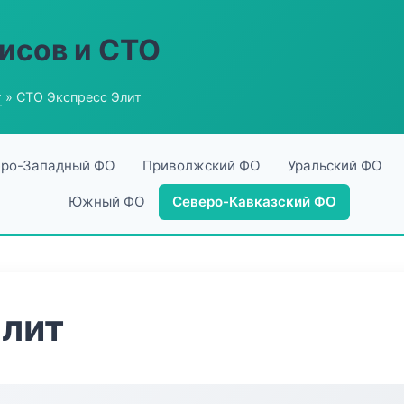
исов и СТО
г
» СТО Экспресс Элит
ро-Западный ФО
Приволжский ФО
Уральский ФО
Южный ФО
Северо-Кавказский ФО
Элит