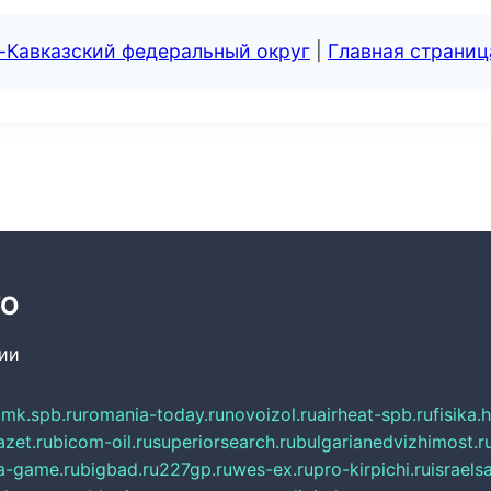
-Кавказский федеральный округ
|
Главная страниц
ТО
сии
mk.spb.ru
romania-today.ru
novoizol.ru
airheat-spb.ru
fisika.
azet.ru
bicom-oil.ru
superiorsearch.ru
bulgarianedvizhimost.r
a-game.ru
bigbad.ru
227gp.ru
wes-ex.ru
pro-kirpichi.ru
israelsa