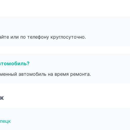
айте или по телефону круглосуточно.
втомобиль?
дменный автомобиль на время ремонта.
к
ипецк