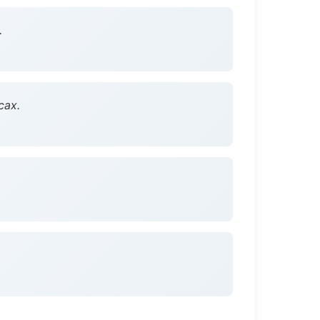
.
сах.