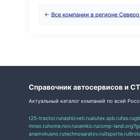
←
Все компании в регионе Северо
Справочник автосервисов и С
Актуальный каталог компаний по всей Рос
t25-tractor.ru
nashicveti.ru
alutex.spb.ru
fas.ru
gb
mnso.ru
home.nov.ru
cemko.ru
comp-land.org
7g
anamvkusno.ru
technosaratov.ru
0sporte.ru
9rot