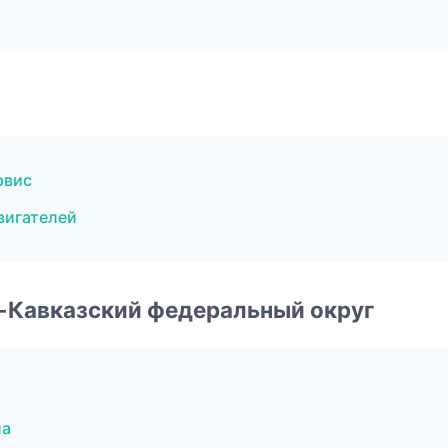
рвис
вигателей
о-Кавказский федеральный округ
ла