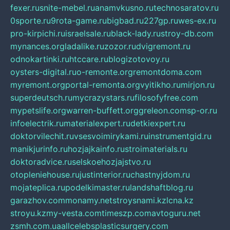
fexer.ru
snite-mebel.ru
anamvkusno.ru
technosaratov.ru
0sporte.ru
9rota-game.ru
bigbad.ru
227gp.ru
wes-ex.ru
pro-kirpichi.ru
israelsale.ru
black-lady.ru
stroy-db.com
mynances.org
ladalike.ru
zozor.ru
dvigremont.ru
odnokartinki.ru
htccare.ru
blogizotovoy.ru
oysters-digital.ru
o-remonte.org
remontdoma.com
myremont.org
portal-remonta.org
vyitikho.ru
mirjon.ru
superdeutsch.ru
mycrazystars.ru
filosofyfree.com
mypetslife.org
warren-buffett.org
greleon.com
sp-or.ru
infoelectrik.ru
materialexpert.ru
detkiexpert.ru
doktorvilechit.ru
vsesvoimirykami.ru
instrumentgid.ru
manikjurinfo.ru
hozjajkainfo.ru
stroimaterials.ru
doktoradvice.ru
selskoehozjajstvo.ru
otopleniehouse.ru
justinterior.ru
chastnyjdom.ru
mojateplica.ru
podelkimaster.ru
landshaftblog.ru
garazhov.com
monamy.net
stroysnami.kz
lcna.kz
stroyu.kz
my-vesta.com
timeszp.com
avtoguru.net
zsmh.com.ua
allcelebsplasticsurgery.com