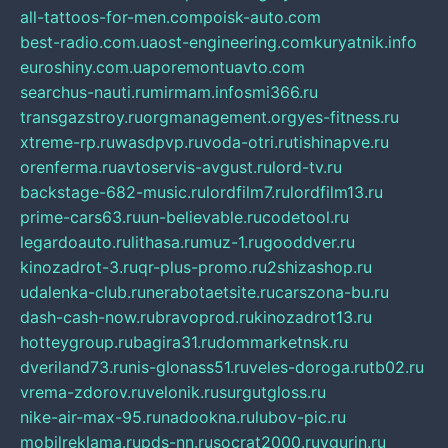
all-tattoos-for-men.com
poisk-auto.com
best-radio.com.ua
ost-engineering.com
kuryatnik.info
euroshiny.com.ua
poremontuavto.com
searchus-nauti.ru
mirmam.info
smi366.ru
transgazstroy.ru
orgmanagement.org
yes-fitness.ru
xtreme-rp.ru
wasdpvp.ru
voda-otri.ru
tishinapve.ru
orenferma.ru
avtoservis-avgust.ru
lord-tv.ru
backstage-682-music.ru
lordfilm7.ru
lordfilm13.ru
prime-cars63.ru
un-believable.ru
codetool.ru
legardoauto.ru
lithasa.ru
muz-1.ru
gooddver.ru
kinozadrot-3.ru
qr-plus-promo.ru
2shizashop.ru
udalenka-club.ru
nerabotaetsite.ru
carszona-bu.ru
dash-cash-now.ru
bravoprod.ru
kinozadrot13.ru
hotteygroup.ru
bagira31.ru
dommarketnsk.ru
dveriland73.ru
nis-glonass51.ru
veles-doroga.ru
tb02.ru
vrema-zdorov.ru
velonik.ru
surgutgloss.ru
nike-air-max-95.ru
nadookna.ru
lubov-pic.ru
mobilreklama.ru
pds-nn.ru
socrat2000.ru
vgurin.ru