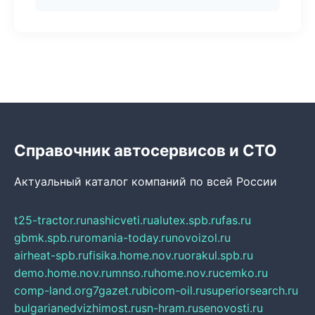
Справочник автосервисов и СТО
Актуальный каталог компаний по всей России
t25-tractor.ru
nashicveti.ru
alutex.spb.ru
fas.ru
gbmk.spb.ru
romania-today.ru
novoizol.ru
airheat-spb.ru
fisika.home.nov.ru
orakul.spb.ru
demo.home.nov.ru
mnso.ru
home.nov.ru
cemko.ru
comp-land.org
7gazet.ru
bicom-oil.ru
superiorsearch.ru
bulgarianedvizhimost.ru
sn-hram.ru
senovosti.ru