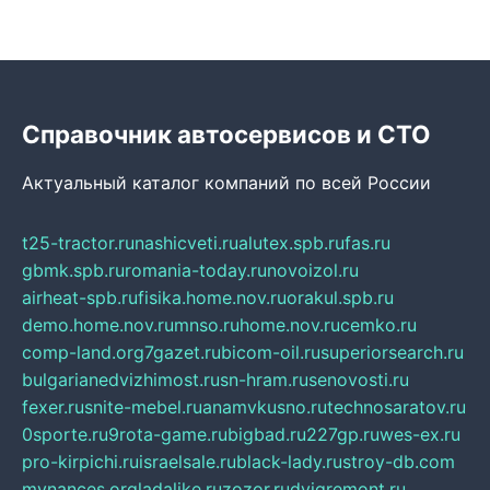
Справочник автосервисов и СТО
Актуальный каталог компаний по всей России
t25-tractor.ru
nashicveti.ru
alutex.spb.ru
fas.ru
gbmk.spb.ru
romania-today.ru
novoizol.ru
airheat-spb.ru
fisika.home.nov.ru
orakul.spb.ru
demo.home.nov.ru
mnso.ru
home.nov.ru
cemko.ru
comp-land.org
7gazet.ru
bicom-oil.ru
superiorsearch.ru
bulgarianedvizhimost.ru
sn-hram.ru
senovosti.ru
fexer.ru
snite-mebel.ru
anamvkusno.ru
technosaratov.ru
0sporte.ru
9rota-game.ru
bigbad.ru
227gp.ru
wes-ex.ru
pro-kirpichi.ru
israelsale.ru
black-lady.ru
stroy-db.com
mynances.org
ladalike.ru
zozor.ru
dvigremont.ru