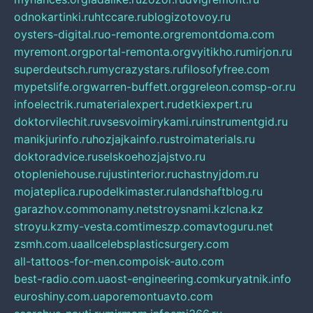
odnokartinki.ru
htccare.ru
blogizotovoy.ru
oysters-digital.ru
o-remonte.org
remontdoma.com
myremont.org
portal-remonta.org
vyitikho.ru
mirjon.ru
superdeutsch.ru
mycrazystars.ru
filosofyfree.com
mypetslife.org
warren-buffett.org
greleon.com
sp-or.ru
infoelectrik.ru
materialexpert.ru
detkiexpert.ru
doktorvilechit.ru
vsesvoimirykami.ru
instrumentgid.ru
manikjurinfo.ru
hozjajkainfo.ru
stroimaterials.ru
doktoradvice.ru
selskoehozjajstvo.ru
otopleniehouse.ru
justinterior.ru
chastnyjdom.ru
mojateplica.ru
podelkimaster.ru
landshaftblog.ru
garazhov.com
monamy.net
stroysnami.kz
lcna.kz
stroyu.kz
my-vesta.com
timeszp.com
avtoguru.net
zsmh.com.ua
allcelebsplasticsurgery.com
all-tattoos-for-men.com
poisk-auto.com
best-radio.com.ua
ost-engineering.com
kuryatnik.info
euroshiny.com.ua
poremontuavto.com