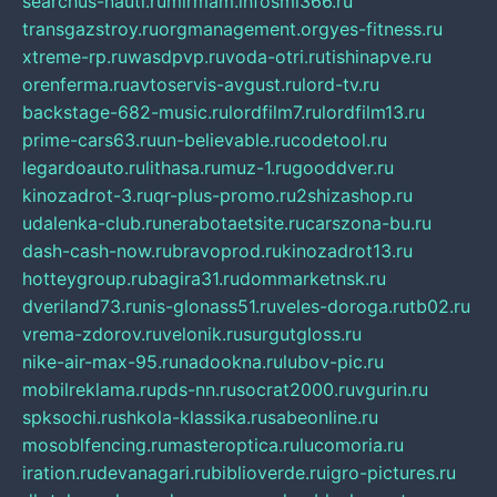
searchus-nauti.ru
mirmam.info
smi366.ru
transgazstroy.ru
orgmanagement.org
yes-fitness.ru
xtreme-rp.ru
wasdpvp.ru
voda-otri.ru
tishinapve.ru
orenferma.ru
avtoservis-avgust.ru
lord-tv.ru
backstage-682-music.ru
lordfilm7.ru
lordfilm13.ru
prime-cars63.ru
un-believable.ru
codetool.ru
legardoauto.ru
lithasa.ru
muz-1.ru
gooddver.ru
kinozadrot-3.ru
qr-plus-promo.ru
2shizashop.ru
udalenka-club.ru
nerabotaetsite.ru
carszona-bu.ru
dash-cash-now.ru
bravoprod.ru
kinozadrot13.ru
hotteygroup.ru
bagira31.ru
dommarketnsk.ru
dveriland73.ru
nis-glonass51.ru
veles-doroga.ru
tb02.ru
vrema-zdorov.ru
velonik.ru
surgutgloss.ru
nike-air-max-95.ru
nadookna.ru
lubov-pic.ru
mobilreklama.ru
pds-nn.ru
socrat2000.ru
vgurin.ru
spksochi.ru
shkola-klassika.ru
sabeonline.ru
mosoblfencing.ru
masteroptica.ru
lucomoria.ru
iration.ru
devanagari.ru
biblioverde.ru
igro-pictures.ru