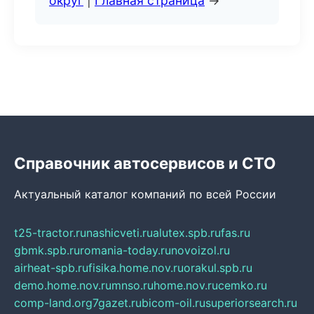
округ
|
Главная страница
→
Справочник автосервисов и СТО
Актуальный каталог компаний по всей России
t25-tractor.ru
nashicveti.ru
alutex.spb.ru
fas.ru
gbmk.spb.ru
romania-today.ru
novoizol.ru
airheat-spb.ru
fisika.home.nov.ru
orakul.spb.ru
demo.home.nov.ru
mnso.ru
home.nov.ru
cemko.ru
comp-land.org
7gazet.ru
bicom-oil.ru
superiorsearch.ru