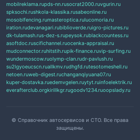
mobilreklama.ru
pds-nn.ru
socrat2000.ru
vgurin.ru
spksochi.ru
shkola-klassika.ru
sabeonline.ru
mosoblfencing.ru
masteroptica.ru
lucomoria.ru
iration.ru
devanagari.ru
biblioverde.ru
igro-pictures.ru
dk-tulamash.ru
s-dez-s.ru
peysok.ru
blackcountess.ru
asoftdoc.ru
scifichannel.ru
ocenka-appraisal.ru
mudconnector.ru
hitstih.ru
pik-finance.ru
vip-surfing.ru
wundermoscow.ru
olymp-clan.ru
dr-pavlush.ru
su2lgyoeucscn.ru
allkmv.ru
dhgfd.ru
tesotomeshell.ru
netoen.ru
web-digest.ru
changanqiyuana07.ru
kuper-dostavka.ru
edemvgelen.ru
ytyt.ru
infoelektrik.ru
everafterclub.org
kirillkgr.ru
goodv1234.ru
oopslady.ru
© Справочник автосервисов и СТО. Все права
защищены.