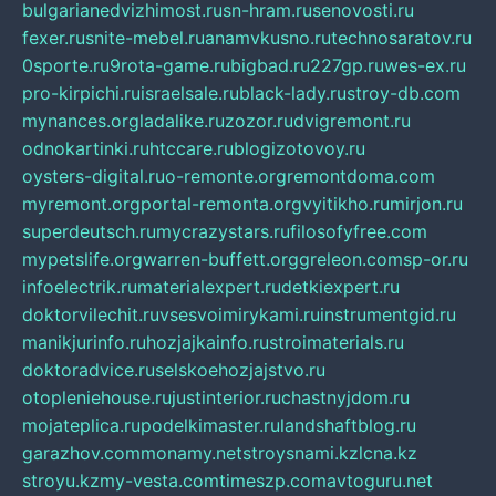
bulgarianedvizhimost.ru
sn-hram.ru
senovosti.ru
fexer.ru
snite-mebel.ru
anamvkusno.ru
technosaratov.ru
0sporte.ru
9rota-game.ru
bigbad.ru
227gp.ru
wes-ex.ru
pro-kirpichi.ru
israelsale.ru
black-lady.ru
stroy-db.com
mynances.org
ladalike.ru
zozor.ru
dvigremont.ru
odnokartinki.ru
htccare.ru
blogizotovoy.ru
oysters-digital.ru
o-remonte.org
remontdoma.com
myremont.org
portal-remonta.org
vyitikho.ru
mirjon.ru
superdeutsch.ru
mycrazystars.ru
filosofyfree.com
mypetslife.org
warren-buffett.org
greleon.com
sp-or.ru
infoelectrik.ru
materialexpert.ru
detkiexpert.ru
doktorvilechit.ru
vsesvoimirykami.ru
instrumentgid.ru
manikjurinfo.ru
hozjajkainfo.ru
stroimaterials.ru
doktoradvice.ru
selskoehozjajstvo.ru
otopleniehouse.ru
justinterior.ru
chastnyjdom.ru
mojateplica.ru
podelkimaster.ru
landshaftblog.ru
garazhov.com
monamy.net
stroysnami.kz
lcna.kz
stroyu.kz
my-vesta.com
timeszp.com
avtoguru.net