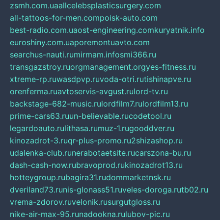
zsmh.com.ua
allcelebsplasticsurgery.com
all-tattoos-for-men.com
poisk-auto.com
best-radio.com.ua
ost-engineering.com
kuryatnik.info
euroshiny.com.ua
poremontuavto.com
searchus-nauti.ru
mirmam.info
smi366.ru
transgazstroy.ru
orgmanagement.org
yes-fitness.ru
xtreme-rp.ru
wasdpvp.ru
voda-otri.ru
tishinapve.ru
orenferma.ru
avtoservis-avgust.ru
lord-tv.ru
backstage-682-music.ru
lordfilm7.ru
lordfilm13.ru
prime-cars63.ru
un-believable.ru
codetool.ru
legardoauto.ru
lithasa.ru
muz-1.ru
gooddver.ru
kinozadrot-3.ru
qr-plus-promo.ru
2shizashop.ru
udalenka-club.ru
nerabotaetsite.ru
carszona-bu.ru
dash-cash-now.ru
bravoprod.ru
kinozadrot13.ru
hotteygroup.ru
bagira31.ru
dommarketnsk.ru
dveriland73.ru
nis-glonass51.ru
veles-doroga.ru
tb02.ru
vrema-zdorov.ru
velonik.ru
surgutgloss.ru
nike-air-max-95.ru
nadookna.ru
lubov-pic.ru