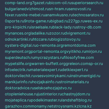
comp-land.org
7gazet.ru
bicom-oil.ru
superiorsearch.ru
bulgarianedvizhimost.ru
sn-hram.ru
senovosti.ru
fexer.ru
snite-mebel.ru
anamvkusno.ru
technosaratov.ru
0sporte.ru
9rota-game.ru
bigbad.ru
227gp.ru
wes-ex.ru
pro-kirpichi.ru
israelsale.ru
black-lady.ru
stroy-db.com
mynances.org
ladalike.ru
zozor.ru
dvigremont.ru
odnokartinki.ru
htccare.ru
blogizotovoy.ru
oysters-digital.ru
o-remonte.org
remontdoma.com
myremont.org
portal-remonta.org
vyitikho.ru
mirjon.ru
superdeutsch.ru
mycrazystars.ru
filosofyfree.com
mypetslife.org
warren-buffett.org
greleon.com
sp-or.ru
infoelectrik.ru
materialexpert.ru
detkiexpert.ru
doktorvilechit.ru
vsesvoimirykami.ru
instrumentgid.ru
manikjurinfo.ru
hozjajkainfo.ru
stroimaterials.ru
doktoradvice.ru
selskoehozjajstvo.ru
otopleniehouse.ru
justinterior.ru
chastnyjdom.ru
mojateplica.ru
podelkimaster.ru
landshaftblog.ru
garazhov.com
monamy.net
stroysnami.kz
lcna.kz