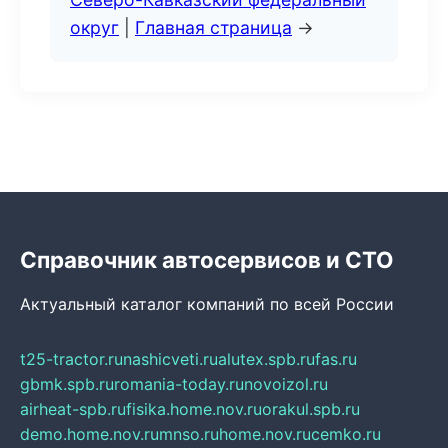
округ
|
Главная страница
→
Справочник автосервисов и СТО
Актуальный каталог компаний по всей России
t25-tractor.ru
nashicveti.ru
alutex.spb.ru
fas.ru
gbmk.spb.ru
romania-today.ru
novoizol.ru
airheat-spb.ru
fisika.home.nov.ru
orakul.spb.ru
demo.home.nov.ru
mnso.ru
home.nov.ru
cemko.ru