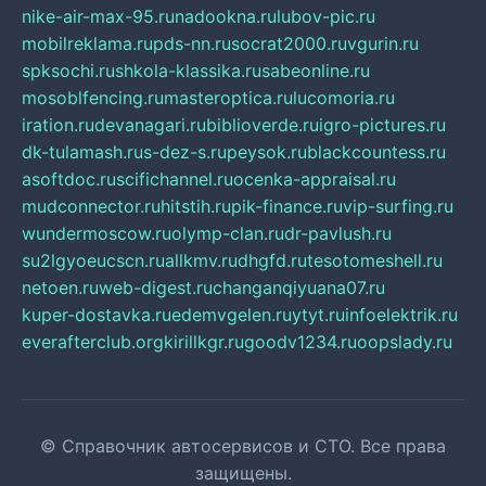
nike-air-max-95.ru
nadookna.ru
lubov-pic.ru
mobilreklama.ru
pds-nn.ru
socrat2000.ru
vgurin.ru
spksochi.ru
shkola-klassika.ru
sabeonline.ru
mosoblfencing.ru
masteroptica.ru
lucomoria.ru
iration.ru
devanagari.ru
biblioverde.ru
igro-pictures.ru
dk-tulamash.ru
s-dez-s.ru
peysok.ru
blackcountess.ru
asoftdoc.ru
scifichannel.ru
ocenka-appraisal.ru
mudconnector.ru
hitstih.ru
pik-finance.ru
vip-surfing.ru
wundermoscow.ru
olymp-clan.ru
dr-pavlush.ru
su2lgyoeucscn.ru
allkmv.ru
dhgfd.ru
tesotomeshell.ru
netoen.ru
web-digest.ru
changanqiyuana07.ru
kuper-dostavka.ru
edemvgelen.ru
ytyt.ru
infoelektrik.ru
everafterclub.org
kirillkgr.ru
goodv1234.ru
oopslady.ru
© Справочник автосервисов и СТО. Все права
защищены.