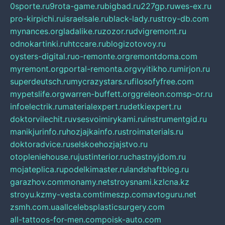
0sporte.ru
9rota-game.ru
bigbad.ru
227gp.ru
wes-ex.ru
pro-kirpichi.ru
israelsale.ru
black-lady.ru
stroy-db.com
mynances.org
ladalike.ru
zozor.ru
dvigremont.ru
odnokartinki.ru
htccare.ru
blogizotovoy.ru
oysters-digital.ru
o-remonte.org
remontdoma.com
myremont.org
portal-remonta.org
vyitikho.ru
mirjon.ru
superdeutsch.ru
mycrazystars.ru
filosofyfree.com
mypetslife.org
warren-buffett.org
greleon.com
sp-or.ru
infoelectrik.ru
materialexpert.ru
detkiexpert.ru
doktorvilechit.ru
vsesvoimirykami.ru
instrumentgid.ru
manikjurinfo.ru
hozjajkainfo.ru
stroimaterials.ru
doktoradvice.ru
selskoehozjajstvo.ru
otopleniehouse.ru
justinterior.ru
chastnyjdom.ru
mojateplica.ru
podelkimaster.ru
landshaftblog.ru
garazhov.com
monamy.net
stroysnami.kz
lcna.kz
stroyu.kz
my-vesta.com
timeszp.com
avtoguru.net
zsmh.com.ua
allcelebsplasticsurgery.com
all-tattoos-for-men.com
poisk-auto.com