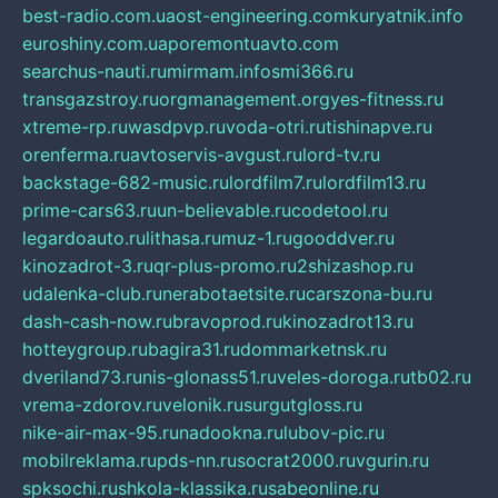
best-radio.com.ua
ost-engineering.com
kuryatnik.info
euroshiny.com.ua
poremontuavto.com
searchus-nauti.ru
mirmam.info
smi366.ru
transgazstroy.ru
orgmanagement.org
yes-fitness.ru
xtreme-rp.ru
wasdpvp.ru
voda-otri.ru
tishinapve.ru
orenferma.ru
avtoservis-avgust.ru
lord-tv.ru
backstage-682-music.ru
lordfilm7.ru
lordfilm13.ru
prime-cars63.ru
un-believable.ru
codetool.ru
legardoauto.ru
lithasa.ru
muz-1.ru
gooddver.ru
kinozadrot-3.ru
qr-plus-promo.ru
2shizashop.ru
udalenka-club.ru
nerabotaetsite.ru
carszona-bu.ru
dash-cash-now.ru
bravoprod.ru
kinozadrot13.ru
hotteygroup.ru
bagira31.ru
dommarketnsk.ru
dveriland73.ru
nis-glonass51.ru
veles-doroga.ru
tb02.ru
vrema-zdorov.ru
velonik.ru
surgutgloss.ru
nike-air-max-95.ru
nadookna.ru
lubov-pic.ru
mobilreklama.ru
pds-nn.ru
socrat2000.ru
vgurin.ru
spksochi.ru
shkola-klassika.ru
sabeonline.ru