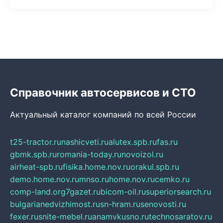
Справочник автосервисов и СТО
Актуальный каталог компаний по всей России
t25-tractor.ru
nashicveti.ru
alutex.spb.ru
fas.ru
gbmk.spb.ru
romania-today.ru
novoizol.ru
airheat-spb.ru
fisika.home.nov.ru
orakul.spb.ru
demo.home.nov.ru
mnso.ru
home.nov.ru
cemko.ru
comp-land.org
7gazet.ru
bicom-oil.ru
superiorsearch.ru
bulgarianedvizhimost.ru
sn-hram.ru
senovosti.ru
fexer.ru
snite-mebel.ru
anamvkusno.ru
technosaratov.ru