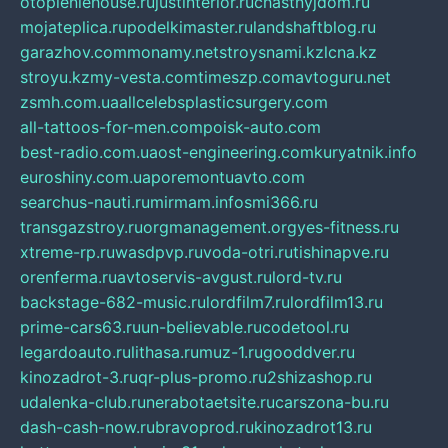
otopleniehouse.ru
justinterior.ru
chastnyjdom.ru
mojateplica.ru
podelkimaster.ru
landshaftblog.ru
garazhov.com
monamy.net
stroysnami.kz
lcna.kz
stroyu.kz
my-vesta.com
timeszp.com
avtoguru.net
zsmh.com.ua
allcelebsplasticsurgery.com
all-tattoos-for-men.com
poisk-auto.com
best-radio.com.ua
ost-engineering.com
kuryatnik.info
euroshiny.com.ua
poremontuavto.com
searchus-nauti.ru
mirmam.info
smi366.ru
transgazstroy.ru
orgmanagement.org
yes-fitness.ru
xtreme-rp.ru
wasdpvp.ru
voda-otri.ru
tishinapve.ru
orenferma.ru
avtoservis-avgust.ru
lord-tv.ru
backstage-682-music.ru
lordfilm7.ru
lordfilm13.ru
prime-cars63.ru
un-believable.ru
codetool.ru
legardoauto.ru
lithasa.ru
muz-1.ru
gooddver.ru
kinozadrot-3.ru
qr-plus-promo.ru
2shizashop.ru
udalenka-club.ru
nerabotaetsite.ru
carszona-bu.ru
dash-cash-now.ru
bravoprod.ru
kinozadrot13.ru