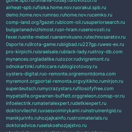
gbmk.spb.ru
romania-today.ru
novoizol.ru
airheat-spb.ru
fisika.home.nov.ru
orakul.spb.ru
demo.home.nov.ru
mnso.ru
home.nov.ru
cemko.ru
comp-land.org
7gazet.ru
bicom-oil.ru
superiorsearch.ru
bulgarianedvizhimost.ru
sn-hram.ru
senovosti.ru
fexer.ru
snite-mebel.ru
anamvkusno.ru
technosaratov.ru
0sporte.ru
9rota-game.ru
bigbad.ru
227gp.ru
wes-ex.ru
pro-kirpichi.ru
israelsale.ru
black-lady.ru
stroy-db.com
mynances.org
ladalike.ru
zozor.ru
dvigremont.ru
odnokartinki.ru
htccare.ru
blogizotovoy.ru
oysters-digital.ru
o-remonte.org
remontdoma.com
myremont.org
portal-remonta.org
vyitikho.ru
mirjon.ru
superdeutsch.ru
mycrazystars.ru
filosofyfree.com
mypetslife.org
warren-buffett.org
greleon.com
sp-or.ru
infoelectrik.ru
materialexpert.ru
detkiexpert.ru
doktorvilechit.ru
vsesvoimirykami.ru
instrumentgid.ru
manikjurinfo.ru
hozjajkainfo.ru
stroimaterials.ru
doktoradvice.ru
selskoehozjajstvo.ru