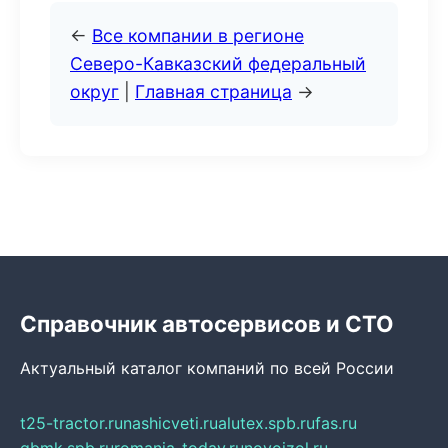
←
Все компании в регионе
Северо-Кавказский федеральный
округ
|
Главная страница
→
Справочник автосервисов и СТО
Актуальный каталог компаний по всей России
t25-tractor.ru
nashicveti.ru
alutex.spb.ru
fas.ru