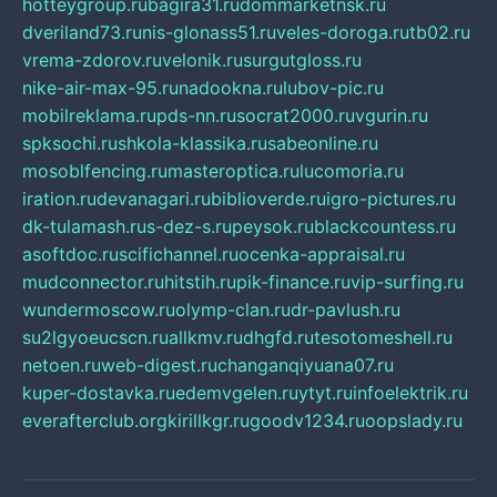
hotteygroup.ru
bagira31.ru
dommarketnsk.ru
dveriland73.ru
nis-glonass51.ru
veles-doroga.ru
tb02.ru
vrema-zdorov.ru
velonik.ru
surgutgloss.ru
nike-air-max-95.ru
nadookna.ru
lubov-pic.ru
mobilreklama.ru
pds-nn.ru
socrat2000.ru
vgurin.ru
spksochi.ru
shkola-klassika.ru
sabeonline.ru
mosoblfencing.ru
masteroptica.ru
lucomoria.ru
iration.ru
devanagari.ru
biblioverde.ru
igro-pictures.ru
dk-tulamash.ru
s-dez-s.ru
peysok.ru
blackcountess.ru
asoftdoc.ru
scifichannel.ru
ocenka-appraisal.ru
mudconnector.ru
hitstih.ru
pik-finance.ru
vip-surfing.ru
wundermoscow.ru
olymp-clan.ru
dr-pavlush.ru
su2lgyoeucscn.ru
allkmv.ru
dhgfd.ru
tesotomeshell.ru
netoen.ru
web-digest.ru
changanqiyuana07.ru
kuper-dostavka.ru
edemvgelen.ru
ytyt.ru
infoelektrik.ru
everafterclub.org
kirillkgr.ru
goodv1234.ru
oopslady.ru