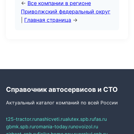
←
Все компании в регионе
Приволжский федеральный округ
|
Главная страница
→
Справочник автосервисов и СТО
Актуальный каталог компаний по всей России
t25-tractor.ru
nashicveti.ru
alutex.spb.ru
fas.ru
gbmk.spb.ru
romania-today.ru
novoizol.ru