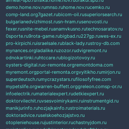
airheat-spb.ru
fisika.home.nov.ru
orakul.spb.ru
demo.home.nov.ru
mnso.ru
home.nov.ru
cemko.ru
comp-land.org
7gazet.ru
bicom-oil.ru
superiorsearch.ru
bulgarianedvizhimost.ru
sn-hram.ru
senovosti.ru
fexer.ru
snite-mebel.ru
anamvkusno.ru
technosaratov.ru
0sporte.ru
9rota-game.ru
bigbad.ru
227gp.ru
wes-ex.ru
pro-kirpichi.ru
israelsale.ru
black-lady.ru
stroy-db.com
mynances.org
ladalike.ru
zozor.ru
dvigremont.ru
odnokartinki.ru
htccare.ru
blogizotovoy.ru
oysters-digital.ru
o-remonte.org
remontdoma.com
myremont.org
portal-remonta.org
vyitikho.ru
mirjon.ru
superdeutsch.ru
mycrazystars.ru
filosofyfree.com
mypetslife.org
warren-buffett.org
greleon.com
sp-or.ru
infoelectrik.ru
materialexpert.ru
detkiexpert.ru
doktorvilechit.ru
vsesvoimirykami.ru
instrumentgid.ru
manikjurinfo.ru
hozjajkainfo.ru
stroimaterials.ru
doktoradvice.ru
selskoehozjajstvo.ru
otopleniehouse.ru
justinterior.ru
chastnyjdom.ru