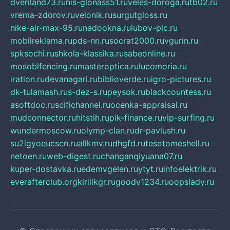
dveriland73.ru
nis-glonass51.ru
veles-doroga.ru
tb02.ru
vrema-zdorov.ru
velonik.ru
surgutgloss.ru
nike-air-max-95.ru
nadookna.ru
lubov-pic.ru
mobilreklama.ru
pds-nn.ru
socrat2000.ru
vgurin.ru
spksochi.ru
shkola-klassika.ru
sabeonline.ru
mosoblfencing.ru
masteroptica.ru
lucomoria.ru
iration.ru
devanagari.ru
biblioverde.ru
igro-pictures.ru
dk-tulamash.ru
s-dez-s.ru
peysok.ru
blackcountess.ru
asoftdoc.ru
scifichannel.ru
ocenka-appraisal.ru
mudconnector.ru
hitstih.ru
pik-finance.ru
vip-surfing.ru
wundermoscow.ru
olymp-clan.ru
dr-pavlush.ru
su2lgyoeucscn.ru
allkmv.ru
dhgfd.ru
tesotomeshell.ru
netoen.ru
web-digest.ru
changanqiyuana07.ru
kuper-dostavka.ru
edemvgelen.ru
ytyt.ru
infoelektrik.ru
everafterclub.org
kirillkgr.ru
goodv1234.ru
oopslady.ru