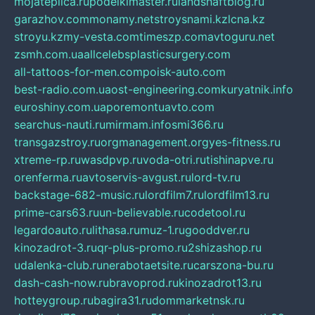
mojateplica.ru
podelkimaster.ru
landshaftblog.ru
garazhov.com
monamy.net
stroysnami.kz
lcna.kz
stroyu.kz
my-vesta.com
timeszp.com
avtoguru.net
zsmh.com.ua
allcelebsplasticsurgery.com
all-tattoos-for-men.com
poisk-auto.com
best-radio.com.ua
ost-engineering.com
kuryatnik.info
euroshiny.com.ua
poremontuavto.com
searchus-nauti.ru
mirmam.info
smi366.ru
transgazstroy.ru
orgmanagement.org
yes-fitness.ru
xtreme-rp.ru
wasdpvp.ru
voda-otri.ru
tishinapve.ru
orenferma.ru
avtoservis-avgust.ru
lord-tv.ru
backstage-682-music.ru
lordfilm7.ru
lordfilm13.ru
prime-cars63.ru
un-believable.ru
codetool.ru
legardoauto.ru
lithasa.ru
muz-1.ru
gooddver.ru
kinozadrot-3.ru
qr-plus-promo.ru
2shizashop.ru
udalenka-club.ru
nerabotaetsite.ru
carszona-bu.ru
dash-cash-now.ru
bravoprod.ru
kinozadrot13.ru
hotteygroup.ru
bagira31.ru
dommarketnsk.ru