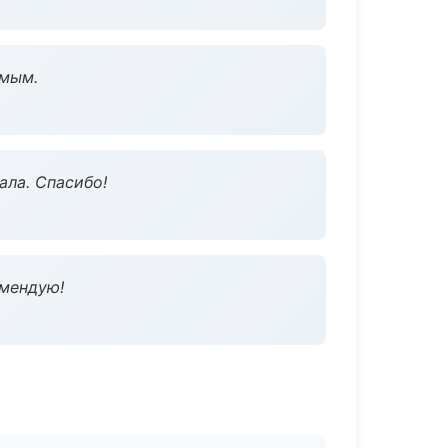
омым.
ала. Спасибо!
омендую!