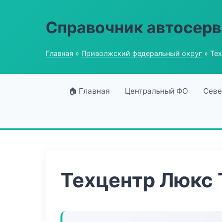
Справочник автосерв
Главная
»
Приволжский федеральный округ
» Те
🏠 Главная
Центральный ФО
Севе
Техцентр Люкс 