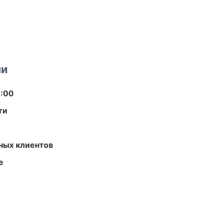
ми
2:00
ти
ных клиентов
е