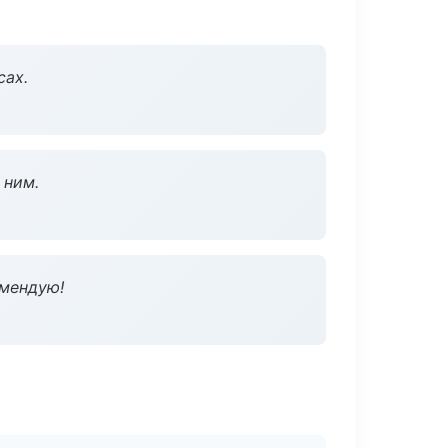
сах.
 ним.
омендую!