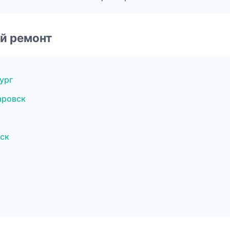
й ремонт
ург
аровск
ск