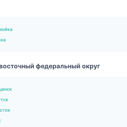
мойка
ика
евосточный федеральный округ
щенск
утск
сток
к