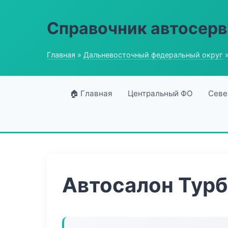
Справочник автосерв
Главная
»
Дальневосточный федеральный округ
»
🏠 Главная
Центральный ФО
Севе
Автосалон Турб