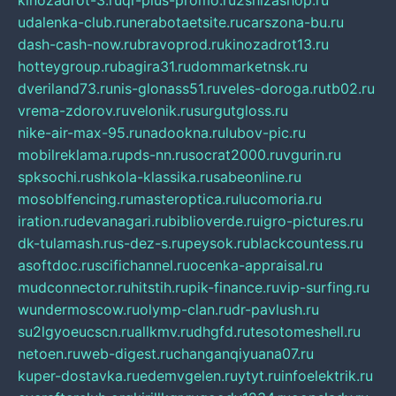
kinozadrot-3.ru
qr-plus-promo.ru
2shizashop.ru
udalenka-club.ru
nerabotaetsite.ru
carszona-bu.ru
dash-cash-now.ru
bravoprod.ru
kinozadrot13.ru
hotteygroup.ru
bagira31.ru
dommarketnsk.ru
dveriland73.ru
nis-glonass51.ru
veles-doroga.ru
tb02.ru
vrema-zdorov.ru
velonik.ru
surgutgloss.ru
nike-air-max-95.ru
nadookna.ru
lubov-pic.ru
mobilreklama.ru
pds-nn.ru
socrat2000.ru
vgurin.ru
spksochi.ru
shkola-klassika.ru
sabeonline.ru
mosoblfencing.ru
masteroptica.ru
lucomoria.ru
iration.ru
devanagari.ru
biblioverde.ru
igro-pictures.ru
dk-tulamash.ru
s-dez-s.ru
peysok.ru
blackcountess.ru
asoftdoc.ru
scifichannel.ru
ocenka-appraisal.ru
mudconnector.ru
hitstih.ru
pik-finance.ru
vip-surfing.ru
wundermoscow.ru
olymp-clan.ru
dr-pavlush.ru
su2lgyoeucscn.ru
allkmv.ru
dhgfd.ru
tesotomeshell.ru
netoen.ru
web-digest.ru
changanqiyuana07.ru
kuper-dostavka.ru
edemvgelen.ru
ytyt.ru
infoelektrik.ru