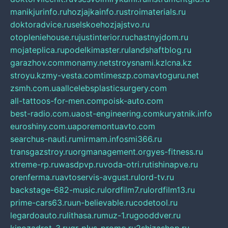
manikjurinfo.ru
hozjajkainfo.ru
stroimaterials.ru
doktoradvice.ru
selskoehozjajstvo.ru
otopleniehouse.ru
justinterior.ru
chastnyjdom.ru
mojateplica.ru
podelkimaster.ru
landshaftblog.ru
garazhov.com
monamy.net
stroysnami.kz
lcna.kz
stroyu.kz
my-vesta.com
timeszp.com
avtoguru.net
zsmh.com.ua
allcelebsplasticsurgery.com
all-tattoos-for-men.com
poisk-auto.com
best-radio.com.ua
ost-engineering.com
kuryatnik.info
euroshiny.com.ua
poremontuavto.com
searchus-nauti.ru
mirmam.info
smi366.ru
transgazstroy.ru
orgmanagement.org
yes-fitness.ru
xtreme-rp.ru
wasdpvp.ru
voda-otri.ru
tishinapve.ru
orenferma.ru
avtoservis-avgust.ru
lord-tv.ru
backstage-682-music.ru
lordfilm7.ru
lordfilm13.ru
prime-cars63.ru
un-believable.ru
codetool.ru
legardoauto.ru
lithasa.ru
muz-1.ru
gooddver.ru