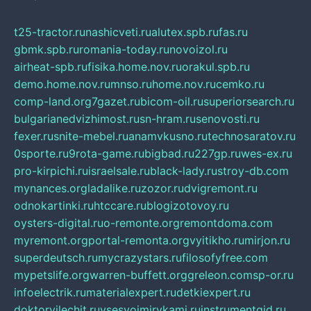
t25-tractor.ru
nashicveti.ru
alutex.spb.ru
fas.ru
gbmk.spb.ru
romania-today.ru
novoizol.ru
airheat-spb.ru
fisika.home.nov.ru
orakul.spb.ru
demo.home.nov.ru
mnso.ru
home.nov.ru
cemko.ru
comp-land.org
7gazet.ru
bicom-oil.ru
superiorsearch.ru
bulgarianedvizhimost.ru
sn-hram.ru
senovosti.ru
fexer.ru
snite-mebel.ru
anamvkusno.ru
technosaratov.ru
0sporte.ru
9rota-game.ru
bigbad.ru
227gp.ru
wes-ex.ru
pro-kirpichi.ru
israelsale.ru
black-lady.ru
stroy-db.com
mynances.org
ladalike.ru
zozor.ru
dvigremont.ru
odnokartinki.ru
htccare.ru
blogizotovoy.ru
oysters-digital.ru
o-remonte.org
remontdoma.com
myremont.org
portal-remonta.org
vyitikho.ru
mirjon.ru
superdeutsch.ru
mycrazystars.ru
filosofyfree.com
mypetslife.org
warren-buffett.org
greleon.com
sp-or.ru
infoelectrik.ru
materialexpert.ru
detkiexpert.ru
doktorvilechit.ru
vsesvoimirykami.ru
instrumentgid.ru