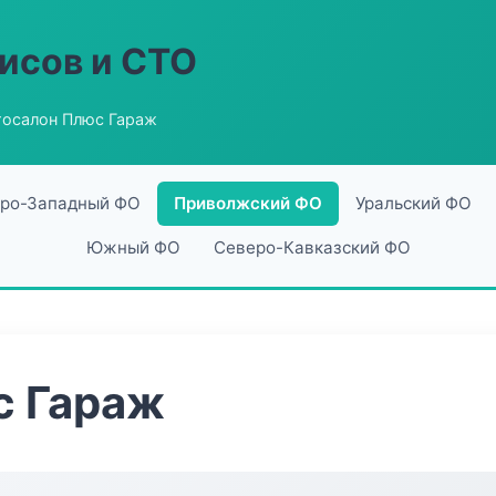
исов и СТО
тосалон Плюс Гараж
ро-Западный ФО
Приволжский ФО
Уральский ФО
Южный ФО
Северо-Кавказский ФО
с Гараж