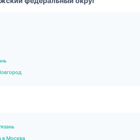
лжский федеральный округ
ань
Новгород
Рязань
а в Москва