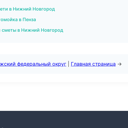
сети в Нижний Новгород
томойка в Пенза
и сметы в Нижний Новгород
лжский федеральный округ
|
Главная страница
→