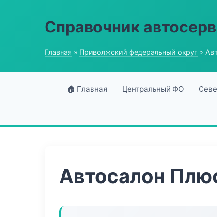
Справочник автосерв
Главная
»
Приволжский федеральный округ
» Ав
🏠 Главная
Центральный ФО
Севе
Автосалон Плю