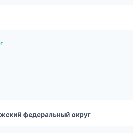
г
й
лжский федеральный округ