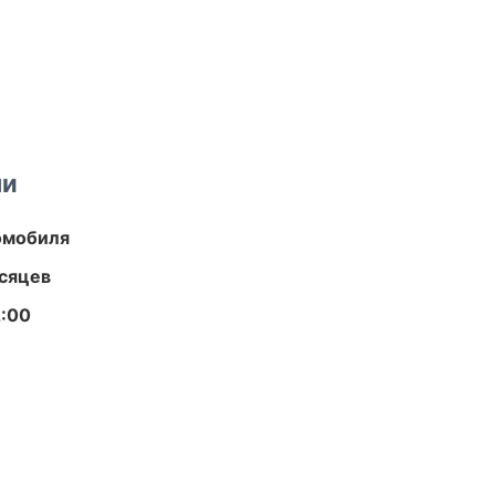
ми
омобиля
есяцев
2:00