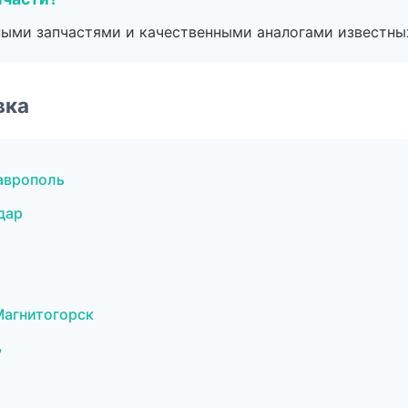
ными запчастями и качественными аналогами известны
вка
аврополь
дар
Магнитогорск
ь