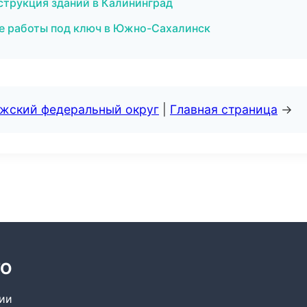
струкция зданий в Калининград
ые работы под ключ в Южно-Сахалинск
лжский федеральный округ
|
Главная страница
→
ТО
сии