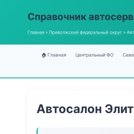
Справочник автосерв
Главная
»
Приволжский федеральный округ
» Авт
🏠 Главная
Центральный ФО
Севе
Автосалон Элит