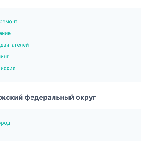
 ремонт
ение
двигателей
нинг
миссии
лжский федеральный округ
ород