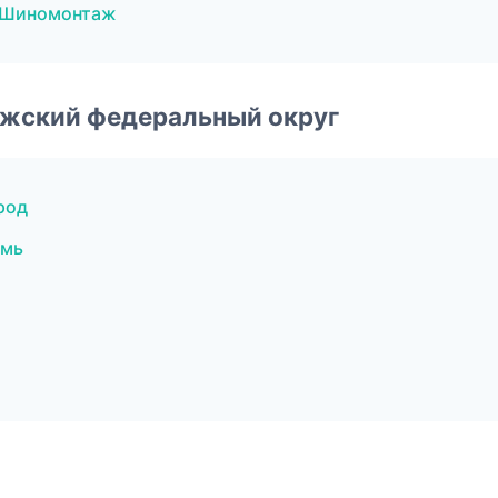
— Шиномонтаж
лжский федеральный округ
род
рмь