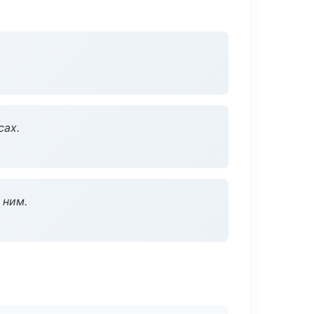
сах.
 ним.