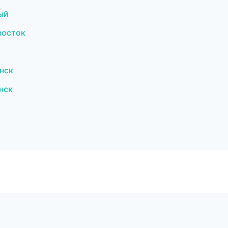
ый
восток
нск
нск