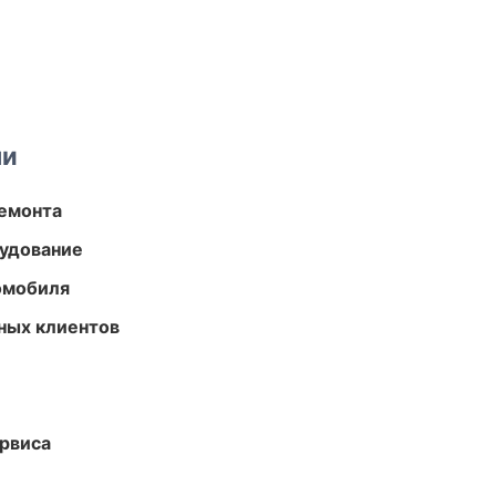
ми
ремонта
удование
омобиля
ных клиентов
рвиса