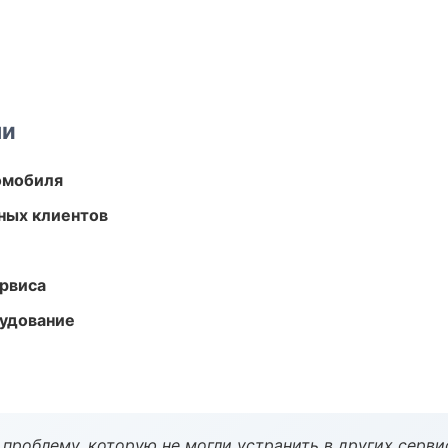
ми
омобиля
ных клиентов
рвиса
удование
проблему, которую не могли устранить в других серви