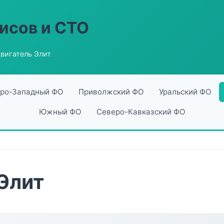
исов и СТО
вигатель Элит
ро-Западный ФО
Приволжский ФО
Уральский ФО
Южный ФО
Северо-Кавказский ФО
Элит