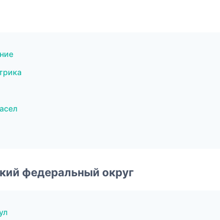
ние
трика
асел
ский федеральный округ
ул