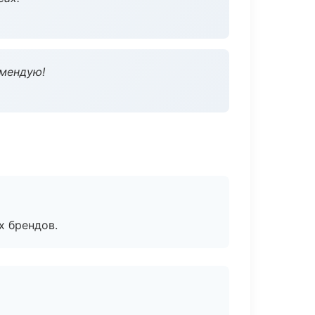
омендую!
х брендов.