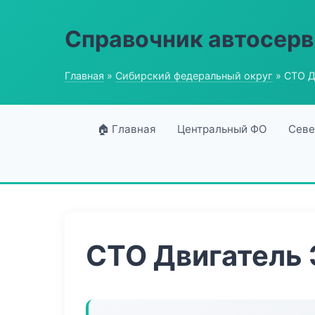
Справочник автосерв
Главная
»
Сибирский федеральный округ
» СТО Д
🏠 Главная
Центральный ФО
Севе
СТО Двигатель 