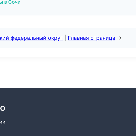
ы в Сочи
ский федеральный округ
|
Главная страница
→
ТО
сии