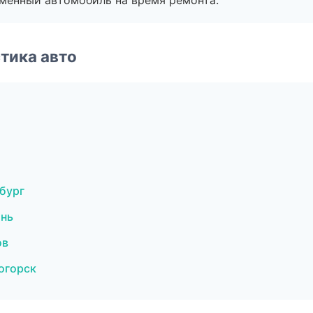
дменный автомобиль на время ремонта.
тика авто
бург
ань
ов
огорск