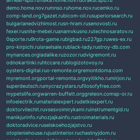
airheat-spb.ru
fisika.home.nov.ru
orakul.spb.ru
demo.home.nov.ru
mnso.ru
home.nov.ru
cemko.ru
comp-land.org
7gazet.ru
bicom-oil.ru
superiorsearch.ru
bulgarianedvizhimost.ru
sn-hram.ru
senovosti.ru
fexer.ru
snite-mebel.ru
anamvkusno.ru
technosaratov.ru
0sporte.ru
9rota-game.ru
bigbad.ru
227gp.ru
wes-ex.ru
pro-kirpichi.ru
israelsale.ru
black-lady.ru
stroy-db.com
mynances.org
ladalike.ru
zozor.ru
dvigremont.ru
odnokartinki.ru
htccare.ru
blogizotovoy.ru
oysters-digital.ru
o-remonte.org
remontdoma.com
myremont.org
portal-remonta.org
vyitikho.ru
mirjon.ru
superdeutsch.ru
mycrazystars.ru
filosofyfree.com
mypetslife.org
warren-buffett.org
greleon.com
sp-or.ru
infoelectrik.ru
materialexpert.ru
detkiexpert.ru
doktorvilechit.ru
vsesvoimirykami.ru
instrumentgid.ru
manikjurinfo.ru
hozjajkainfo.ru
stroimaterials.ru
doktoradvice.ru
selskoehozjajstvo.ru
otopleniehouse.ru
justinterior.ru
chastnyjdom.ru