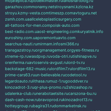
mojateplica.ru
podelkimaster.ru
landshaftblog.ru
garazhov.com
monamy.net
stroysnami.kz
lcna.kz
stroyu.kz
my-vesta.com
timeszp.com
avtoguru.net
zsmh.com.ua
allcelebsplasticsurgery.com
all-tattoos-for-men.com
poisk-auto.com
best-radio.com.ua
ost-engineering.com
kuryatnik.info
euroshiny.com.ua
poremontuavto.com
searchus-nauti.ru
mirmam.info
smi366.ru
transgazstroy.ru
orgmanagement.org
yes-fitness.ru
xtreme-rp.ru
wasdpvp.ru
voda-otri.ru
tishinapve.ru
orenferma.ru
avtoservis-avgust.ru
lord-tv.ru
backstage-682-music.ru
lordfilm7.ru
lordfilm13.ru
prime-cars63.ru
un-believable.ru
codetool.ru
legardoauto.ru
lithasa.ru
muz-1.ru
gooddver.ru
kinozadrot-3.ru
qr-plus-promo.ru
2shizashop.ru
udalenka-club.ru
nerabotaetsite.ru
carszona-bu.ru
dash-cash-now.ru
bravoprod.ru
kinozadrot13.ru
hotteygroup.ru
bagira31.ru
dommarketnsk.ru