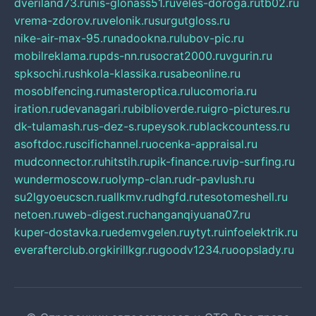
dveriland73.ru
nis-glonass51.ru
veles-doroga.ru
tb02.ru
vrema-zdorov.ru
velonik.ru
surgutgloss.ru
nike-air-max-95.ru
nadookna.ru
lubov-pic.ru
mobilreklama.ru
pds-nn.ru
socrat2000.ru
vgurin.ru
spksochi.ru
shkola-klassika.ru
sabeonline.ru
mosoblfencing.ru
masteroptica.ru
lucomoria.ru
iration.ru
devanagari.ru
biblioverde.ru
igro-pictures.ru
dk-tulamash.ru
s-dez-s.ru
peysok.ru
blackcountess.ru
asoftdoc.ru
scifichannel.ru
ocenka-appraisal.ru
mudconnector.ru
hitstih.ru
pik-finance.ru
vip-surfing.ru
wundermoscow.ru
olymp-clan.ru
dr-pavlush.ru
su2lgyoeucscn.ru
allkmv.ru
dhgfd.ru
tesotomeshell.ru
netoen.ru
web-digest.ru
changanqiyuana07.ru
kuper-dostavka.ru
edemvgelen.ru
ytyt.ru
infoelektrik.ru
everafterclub.org
kirillkgr.ru
goodv1234.ru
oopslady.ru