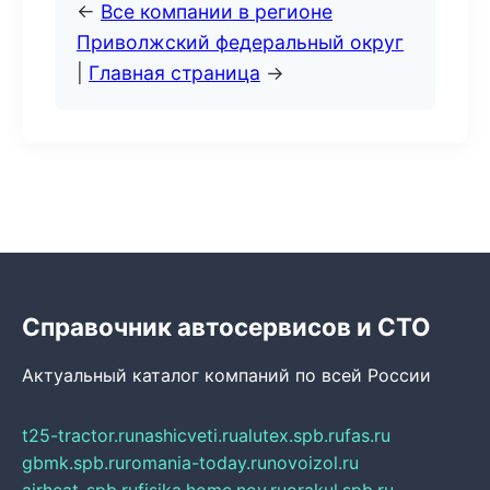
←
Все компании в регионе
Приволжский федеральный округ
|
Главная страница
→
Справочник автосервисов и СТО
Актуальный каталог компаний по всей России
t25-tractor.ru
nashicveti.ru
alutex.spb.ru
fas.ru
gbmk.spb.ru
romania-today.ru
novoizol.ru