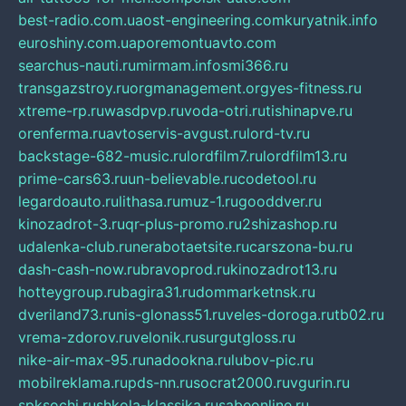
best-radio.com.ua
ost-engineering.com
kuryatnik.info
euroshiny.com.ua
poremontuavto.com
searchus-nauti.ru
mirmam.info
smi366.ru
transgazstroy.ru
orgmanagement.org
yes-fitness.ru
xtreme-rp.ru
wasdpvp.ru
voda-otri.ru
tishinapve.ru
orenferma.ru
avtoservis-avgust.ru
lord-tv.ru
backstage-682-music.ru
lordfilm7.ru
lordfilm13.ru
prime-cars63.ru
un-believable.ru
codetool.ru
legardoauto.ru
lithasa.ru
muz-1.ru
gooddver.ru
kinozadrot-3.ru
qr-plus-promo.ru
2shizashop.ru
udalenka-club.ru
nerabotaetsite.ru
carszona-bu.ru
dash-cash-now.ru
bravoprod.ru
kinozadrot13.ru
hotteygroup.ru
bagira31.ru
dommarketnsk.ru
dveriland73.ru
nis-glonass51.ru
veles-doroga.ru
tb02.ru
vrema-zdorov.ru
velonik.ru
surgutgloss.ru
nike-air-max-95.ru
nadookna.ru
lubov-pic.ru
mobilreklama.ru
pds-nn.ru
socrat2000.ru
vgurin.ru
spksochi.ru
shkola-klassika.ru
sabeonline.ru