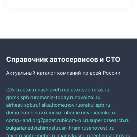
Справочник автосервисов и СТО
Актуальный каталог компаний по всей России
t25-tractor.ru
nashicveti.ru
alutex.spb.ru
fas.ru
gbmk.spb.ru
romania-today.ru
novoizol.ru
airheat-spb.ru
fisika.home.nov.ru
orakul.spb.ru
demo.home.nov.ru
mnso.ru
home.nov.ru
cemko.ru
comp-land.org
7gazet.ru
bicom-oil.ru
superiorsearch.ru
bulgarianedvizhimost.ru
sn-hram.ru
senovosti.ru
fexer.ru
snite-mebel.ru
anamvkusno.ru
technosaratov.ru