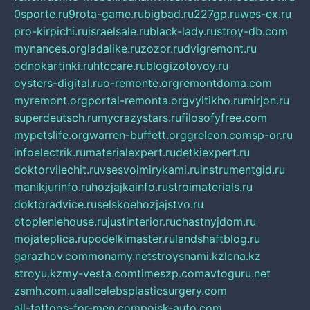
0sporte.ru
9rota-game.ru
bigbad.ru
227gp.ru
wes-ex.ru
pro-kirpichi.ru
israelsale.ru
black-lady.ru
stroy-db.com
mynances.org
ladalike.ru
zozor.ru
dvigremont.ru
odnokartinki.ru
htccare.ru
blogizotovoy.ru
oysters-digital.ru
o-remonte.org
remontdoma.com
myremont.org
portal-remonta.org
vyitikho.ru
mirjon.ru
superdeutsch.ru
mycrazystars.ru
filosofyfree.com
mypetslife.org
warren-buffett.org
greleon.com
sp-or.ru
infoelectrik.ru
materialexpert.ru
detkiexpert.ru
doktorvilechit.ru
vsesvoimirykami.ru
instrumentgid.ru
manikjurinfo.ru
hozjajkainfo.ru
stroimaterials.ru
doktoradvice.ru
selskoehozjajstvo.ru
otopleniehouse.ru
justinterior.ru
chastnyjdom.ru
mojateplica.ru
podelkimaster.ru
landshaftblog.ru
garazhov.com
monamy.net
stroysnami.kz
lcna.kz
stroyu.kz
my-vesta.com
timeszp.com
avtoguru.net
zsmh.com.ua
allcelebsplasticsurgery.com
all-tattoos-for-men.com
poisk-auto.com