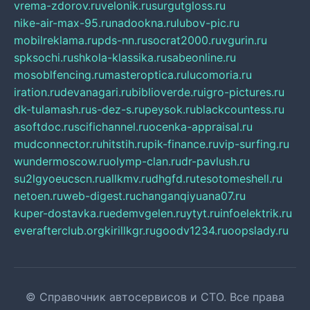
vrema-zdorov.ru
velonik.ru
surgutgloss.ru
nike-air-max-95.ru
nadookna.ru
lubov-pic.ru
mobilreklama.ru
pds-nn.ru
socrat2000.ru
vgurin.ru
spksochi.ru
shkola-klassika.ru
sabeonline.ru
mosoblfencing.ru
masteroptica.ru
lucomoria.ru
iration.ru
devanagari.ru
biblioverde.ru
igro-pictures.ru
dk-tulamash.ru
s-dez-s.ru
peysok.ru
blackcountess.ru
asoftdoc.ru
scifichannel.ru
ocenka-appraisal.ru
mudconnector.ru
hitstih.ru
pik-finance.ru
vip-surfing.ru
wundermoscow.ru
olymp-clan.ru
dr-pavlush.ru
su2lgyoeucscn.ru
allkmv.ru
dhgfd.ru
tesotomeshell.ru
netoen.ru
web-digest.ru
changanqiyuana07.ru
kuper-dostavka.ru
edemvgelen.ru
ytyt.ru
infoelektrik.ru
everafterclub.org
kirillkgr.ru
goodv1234.ru
oopslady.ru
© Справочник автосервисов и СТО. Все права