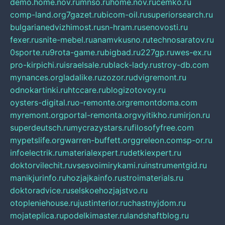
demo.home.nov.ru
mnso.ru
home.nov.ru
cemko.ru
comp-land.org
7gazet.ru
bicom-oil.ru
superiorsearch.ru
bulgarianedvizhimost.ru
sn-hram.ru
senovosti.ru
fexer.ru
snite-mebel.ru
anamvkusno.ru
technosaratov.ru
0sporte.ru
9rota-game.ru
bigbad.ru
227gp.ru
wes-ex.ru
pro-kirpichi.ru
israelsale.ru
black-lady.ru
stroy-db.com
mynances.org
ladalike.ru
zozor.ru
dvigremont.ru
odnokartinki.ru
htccare.ru
blogizotovoy.ru
oysters-digital.ru
o-remonte.org
remontdoma.com
myremont.org
portal-remonta.org
vyitikho.ru
mirjon.ru
superdeutsch.ru
mycrazystars.ru
filosofyfree.com
mypetslife.org
warren-buffett.org
greleon.com
sp-or.ru
infoelectrik.ru
materialexpert.ru
detkiexpert.ru
doktorvilechit.ru
vsesvoimirykami.ru
instrumentgid.ru
manikjurinfo.ru
hozjajkainfo.ru
stroimaterials.ru
doktoradvice.ru
selskoehozjajstvo.ru
otopleniehouse.ru
justinterior.ru
chastnyjdom.ru
mojateplica.ru
podelkimaster.ru
landshaftblog.ru