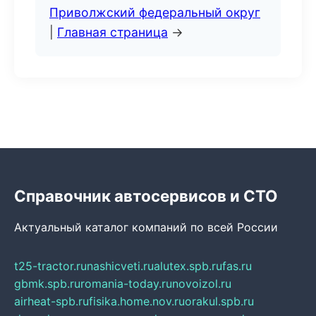
Приволжский федеральный округ
|
Главная страница
→
Справочник автосервисов и СТО
Актуальный каталог компаний по всей России
t25-tractor.ru
nashicveti.ru
alutex.spb.ru
fas.ru
gbmk.spb.ru
romania-today.ru
novoizol.ru
airheat-spb.ru
fisika.home.nov.ru
orakul.spb.ru