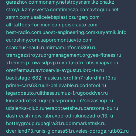
garazhov.com
monamy.net
stroysnami.kz
lcna.kz
stroyu.kz
my-vesta.com
timeszp.com
avtoguru.net
zsmh.com.ua
allcelebsplasticsurgery.com
all-tattoos-for-men.com
poisk-auto.com
best-radio.com.ua
ost-engineering.com
kuryatnik.info
euroshiny.com.ua
poremontuavto.com
searchus-nauti.ru
mirmam.info
smi366.ru
transgazstroy.ru
orgmanagement.org
yes-fitness.ru
xtreme-rp.ru
wasdpvp.ru
voda-otri.ru
tishinapve.ru
orenferma.ru
avtoservis-avgust.ru
lord-tv.ru
backstage-682-music.ru
lordfilm7.ru
lordfilm13.ru
prime-cars63.ru
un-believable.ru
codetool.ru
legardoauto.ru
lithasa.ru
muz-1.ru
gooddver.ru
kinozadrot-3.ru
qr-plus-promo.ru
2shizashop.ru
udalenka-club.ru
nerabotaetsite.ru
carszona-bu.ru
dash-cash-now.ru
bravoprod.ru
kinozadrot13.ru
hotteygroup.ru
bagira31.ru
dommarketnsk.ru
dveriland73.ru
nis-glonass51.ru
veles-doroga.ru
tb02.ru