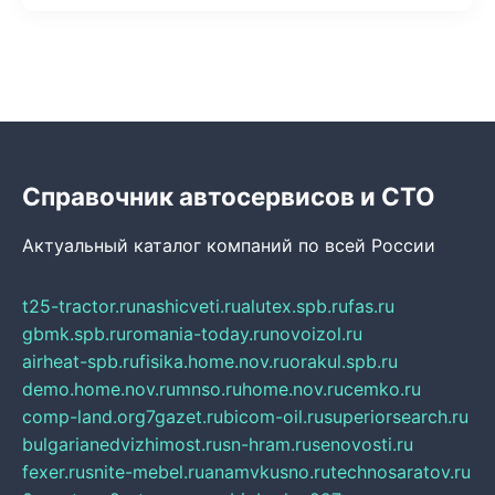
Справочник автосервисов и СТО
Актуальный каталог компаний по всей России
t25-tractor.ru
nashicveti.ru
alutex.spb.ru
fas.ru
gbmk.spb.ru
romania-today.ru
novoizol.ru
airheat-spb.ru
fisika.home.nov.ru
orakul.spb.ru
demo.home.nov.ru
mnso.ru
home.nov.ru
cemko.ru
comp-land.org
7gazet.ru
bicom-oil.ru
superiorsearch.ru
bulgarianedvizhimost.ru
sn-hram.ru
senovosti.ru
fexer.ru
snite-mebel.ru
anamvkusno.ru
technosaratov.ru