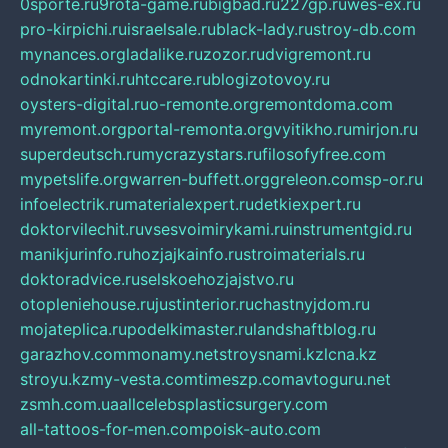
0sporte.ru
9rota-game.ru
bigbad.ru
227gp.ru
wes-ex.ru
pro-kirpichi.ru
israelsale.ru
black-lady.ru
stroy-db.com
mynances.org
ladalike.ru
zozor.ru
dvigremont.ru
odnokartinki.ru
htccare.ru
blogizotovoy.ru
oysters-digital.ru
o-remonte.org
remontdoma.com
myremont.org
portal-remonta.org
vyitikho.ru
mirjon.ru
superdeutsch.ru
mycrazystars.ru
filosofyfree.com
mypetslife.org
warren-buffett.org
greleon.com
sp-or.ru
infoelectrik.ru
materialexpert.ru
detkiexpert.ru
doktorvilechit.ru
vsesvoimirykami.ru
instrumentgid.ru
manikjurinfo.ru
hozjajkainfo.ru
stroimaterials.ru
doktoradvice.ru
selskoehozjajstvo.ru
otopleniehouse.ru
justinterior.ru
chastnyjdom.ru
mojateplica.ru
podelkimaster.ru
landshaftblog.ru
garazhov.com
monamy.net
stroysnami.kz
lcna.kz
stroyu.kz
my-vesta.com
timeszp.com
avtoguru.net
zsmh.com.ua
allcelebsplasticsurgery.com
all-tattoos-for-men.com
poisk-auto.com