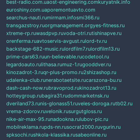
best-radio.com.ua
ost-engineering.com
kuryatnik.info
euroshiny.com.ua
poremontuavto.com
searchus-nauti.ru
mirmam.info
smi366.ru
transgazstroy.ru
orgmanagement.org
yes-fitness.ru
xtreme-rp.ru
wasdpvp.ru
voda-otri.ru
tishinapve.ru
orenferma.ru
avtoservis-avgust.ru
lord-tv.ru
backstage-682-music.ru
lordfilm7.ru
lordfilm13.ru
prime-cars63.ru
un-believable.ru
codetool.ru
legardoauto.ru
lithasa.ru
muz-1.ru
gooddver.ru
kinozadrot-3.ru
qr-plus-promo.ru
2shizashop.ru
udalenka-club.ru
nerabotaetsite.ru
carszona-bu.ru
dash-cash-now.ru
bravoprod.ru
kinozadrot13.ru
hotteygroup.ru
bagira31.ru
dommarketnsk.ru
dveriland73.ru
nis-glonass51.ru
veles-doroga.ru
tb02.ru
vrema-zdorov.ru
velonik.ru
surgutgloss.ru
nike-air-max-95.ru
nadookna.ru
lubov-pic.ru
mobilreklama.ru
pds-nn.ru
socrat2000.ru
vgurin.ru
spksochi.ru
shkola-klassika.ru
sabeonline.ru