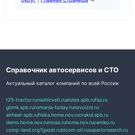
Справочник автосервисов и СТО
Актуальный каталог компаний по всей России
t25-tractor.ru
nashicveti.ru
alutex.spb.ru
fas.ru
gbmk.spb.ru
romania-today.ru
novoizol.ru
airheat-spb.ru
fisika.home.nov.ru
orakul.spb.ru
demo.home.nov.ru
mnso.ru
home.nov.ru
cemko.ru
comp-land.org
7gazet.ru
bicom-oil.ru
superiorsearch.ru