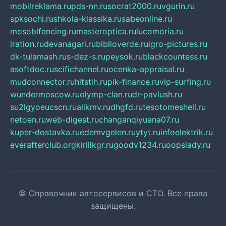
mobilreklama.ru
pds-nn.ru
socrat2000.ru
vgurin.ru
spksochi.ru
shkola-klassika.ru
sabeonline.ru
mosoblfencing.ru
masteroptica.ru
lucomoria.ru
iration.ru
devanagari.ru
biblioverde.ru
igro-pictures.ru
dk-tulamash.ru
s-dez-s.ru
peysok.ru
blackcountess.ru
asoftdoc.ru
scifichannel.ru
ocenka-appraisal.ru
mudconnector.ru
hitstih.ru
pik-finance.ru
vip-surfing.ru
wundermoscow.ru
olymp-clan.ru
dr-pavlush.ru
su2lgyoeucscn.ru
allkmv.ru
dhgfd.ru
tesotomeshell.ru
netoen.ru
web-digest.ru
changanqiyuana07.ru
kuper-dostavka.ru
edemvgelen.ru
ytyt.ru
infoelektrik.ru
everafterclub.org
kirillkgr.ru
goodv1234.ru
oopslady.ru
© Справочник автосервисов и СТО. Все права
защищены.