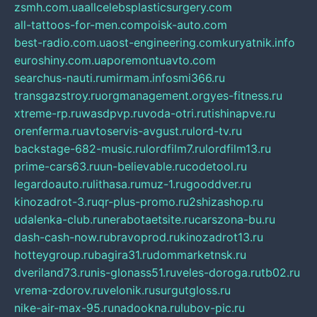
zsmh.com.ua
allcelebsplasticsurgery.com
all-tattoos-for-men.com
poisk-auto.com
best-radio.com.ua
ost-engineering.com
kuryatnik.info
euroshiny.com.ua
poremontuavto.com
searchus-nauti.ru
mirmam.info
smi366.ru
transgazstroy.ru
orgmanagement.org
yes-fitness.ru
xtreme-rp.ru
wasdpvp.ru
voda-otri.ru
tishinapve.ru
orenferma.ru
avtoservis-avgust.ru
lord-tv.ru
backstage-682-music.ru
lordfilm7.ru
lordfilm13.ru
prime-cars63.ru
un-believable.ru
codetool.ru
legardoauto.ru
lithasa.ru
muz-1.ru
gooddver.ru
kinozadrot-3.ru
qr-plus-promo.ru
2shizashop.ru
udalenka-club.ru
nerabotaetsite.ru
carszona-bu.ru
dash-cash-now.ru
bravoprod.ru
kinozadrot13.ru
hotteygroup.ru
bagira31.ru
dommarketnsk.ru
dveriland73.ru
nis-glonass51.ru
veles-doroga.ru
tb02.ru
vrema-zdorov.ru
velonik.ru
surgutgloss.ru
nike-air-max-95.ru
nadookna.ru
lubov-pic.ru