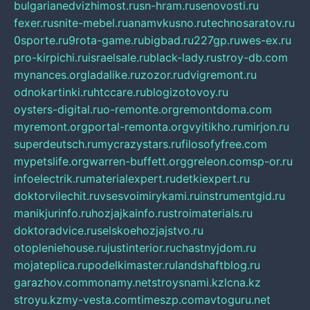
bulgarianedvizhimost.ru
sn-hram.ru
senovosti.ru
fexer.ru
snite-mebel.ru
anamvkusno.ru
technosaratov.ru
0sporte.ru
9rota-game.ru
bigbad.ru
227gp.ru
wes-ex.ru
pro-kirpichi.ru
israelsale.ru
black-lady.ru
stroy-db.com
mynances.org
ladalike.ru
zozor.ru
dvigremont.ru
odnokartinki.ru
htccare.ru
blogizotovoy.ru
oysters-digital.ru
o-remonte.org
remontdoma.com
myremont.org
portal-remonta.org
vyitikho.ru
mirjon.ru
superdeutsch.ru
mycrazystars.ru
filosofyfree.com
mypetslife.org
warren-buffett.org
greleon.com
sp-or.ru
infoelectrik.ru
materialexpert.ru
detkiexpert.ru
doktorvilechit.ru
vsesvoimirykami.ru
instrumentgid.ru
manikjurinfo.ru
hozjajkainfo.ru
stroimaterials.ru
doktoradvice.ru
selskoehozjajstvo.ru
otopleniehouse.ru
justinterior.ru
chastnyjdom.ru
mojateplica.ru
podelkimaster.ru
landshaftblog.ru
garazhov.com
monamy.net
stroysnami.kz
lcna.kz
stroyu.kz
my-vesta.com
timeszp.com
avtoguru.net